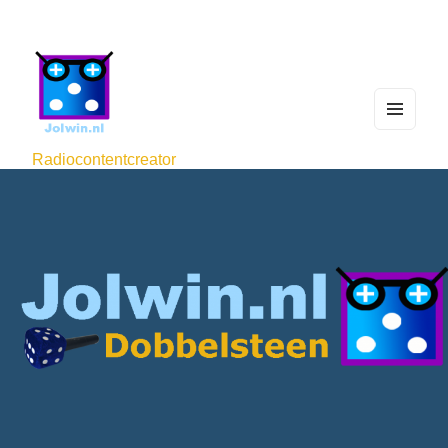
MEN
U
Radiocontentcreator
AND
WIDG
ETS