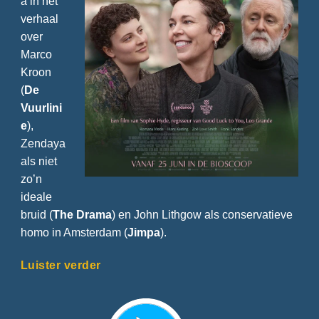
a in het
verhaal
over
Marco
Kroon
(
De
Vuurlini
e
),
Zendaya
als niet
zo’n
ideale
bruid (
The Drama
) en John Lithgow als conservatieve
homo in Amsterdam (
Jimpa
).
Luister verder