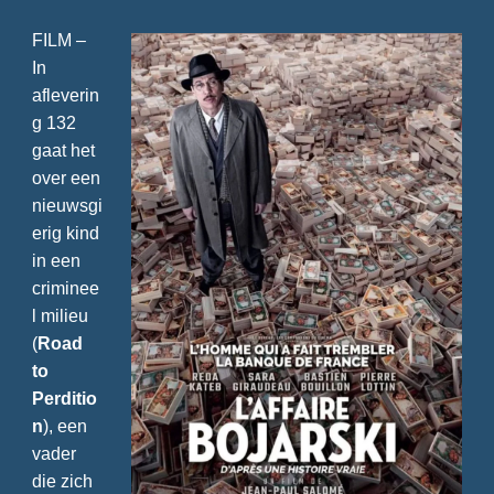
FILM –
In
afleverin
g 132
gaat het
over een
nieuwsgi
erig kind
in een
criminee
l milieu
(
Road
to
Perditio
n
), een
vader
die zich