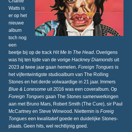
Charlie
Watts is
er op het
nieuwe
album
toch nog
een
beetje bij op de track
Hit Me In The Head
. Overigens
was hij ten tijde van de vorige
Hackney Diamonds
uit
2023 al twee jaar gaan hemelen.
Foreign Tongues
is
het vijfentwintigste studioalbum van The Rolling
Stones en het derde volwaardige in 21 jaar. Immers
Blue & Lonesome
uit 2016 was een coveralbum. Op
Foreign Tongues
gaan The Stones samenwerkingen
aan met Bruno Mars, Robert Smith (The Cure), sir Paul
McCartney en Steve Winwood. Niettemin is
Foreig
Tongues
een kwalitatief goede en duidelijke Stones-
plaats. Geen hits, wel rechtlijnig goed.