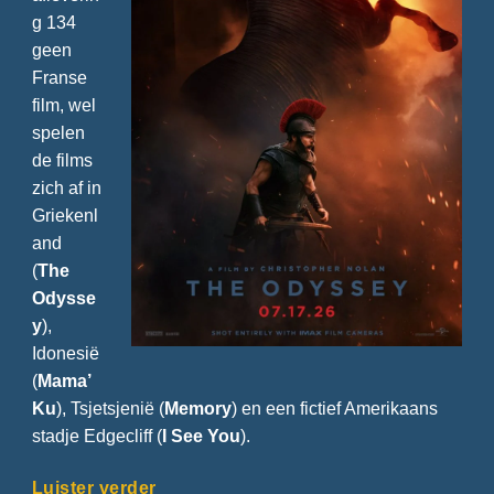
g 134
geen
Franse
film, wel
spelen
de films
zich af in
Griekenl
and
(
The
Odysse
y
),
Idonesië
(
Mama’
Ku
), Tsjetsjenië (
Memory
) en een fictief Amerikaans
stadje Edgecliff (
I See You
).
Luister verder