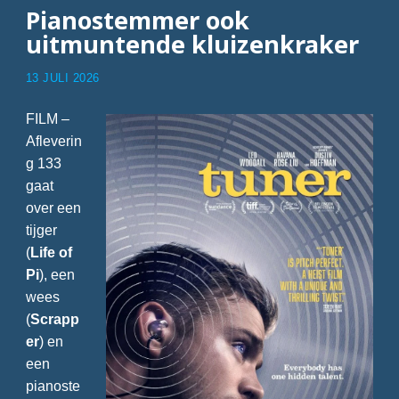
Pianostemmer ook
uitmuntende kluizenkraker
13 JULI 2026
FILM –
Afleverin
g 133
gaat
over een
tijger
(
Life of
Pi
), een
wees
(
Scrapp
er
) en
een
pianoste