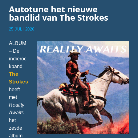
Autotune het nieuwe
bandlid van The Strokes
25 JULI 2026
ALBUM
– De
indieroc
kband
The
Strokes
heeft
met
Reality
Awaits
het
zesde
album