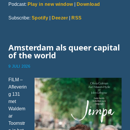
Podcast:
Play in new window
|
Download
Subscribe:
Spotify
|
Deezer
|
RSS
Amsterdam als queer capital
of the world
9 JULI 2026
FILM –
Afleverin
g 131
met
Waldem
ar
Toornstr