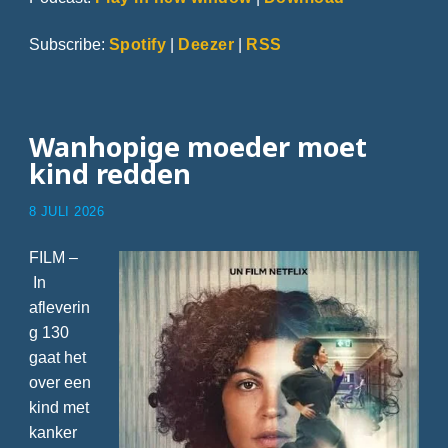
Subscribe:
Spotify
|
Deezer
|
RSS
Wanhopige moeder moet
kind redden
8 JULI 2026
FILM –
In
afleverin
g 130
gaat het
over een
kind met
kanker