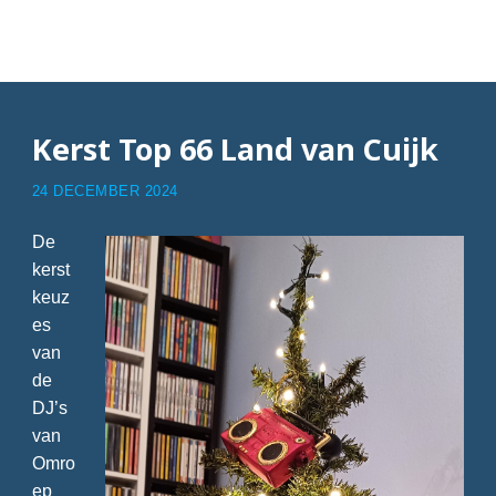
Artikel
Kerst Top 66 Land van Cuijk
24 DECEMBER 2024
De
kerst
keuz
es
van
de
DJ’s
van
Omro
ep