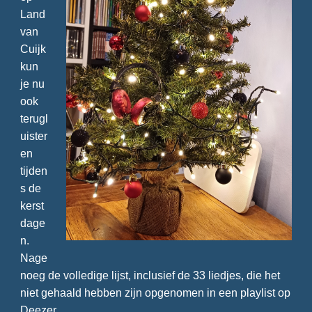
Land
van
Cuijk
kun
je nu
ook
terugl
uister
en
tijden
s de
kerst
dage
n.
Nage
noeg de volledige lijst, inclusief de 33 liedjes, die het
niet gehaald hebben zijn opgenomen in een playlist op
Deezer.