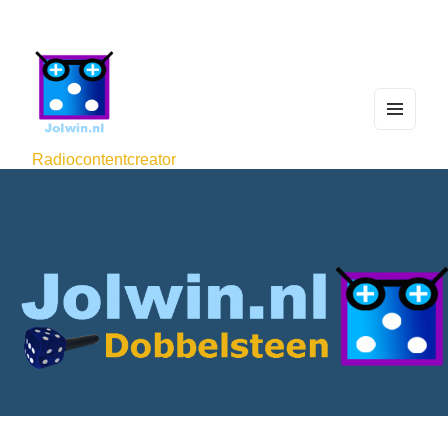
MEN
U
Radiocontentcreator
AND
WIDG
ETS