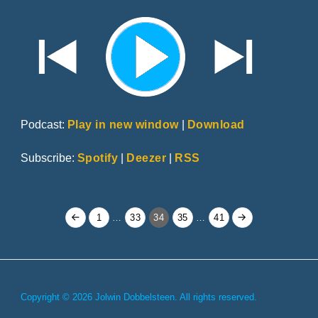
Podcast:
Play in new window
|
Download
Subscribe:
Spotify
|
Deezer
|
RSS
Berichten
Page
Page
Page
Page
Page
1
…
33
34
35
…
41
paginering
Copyright © 2026 Jolwin Dobbelsteen. All rights reserved.