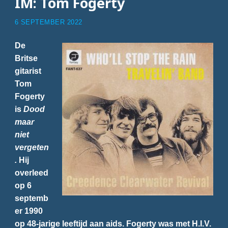
IM: Tom Fogerty
6 SEPTEMBER 2022
De
Britse
gitarist
Tom
Fogerty
is
Dood
maar
niet
vergeten
.
Hij
overleed
op 6
septemb
er 1990
op 48-jarige leeftijd aan aids. Fogerty was met H.I.V.