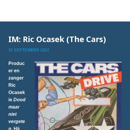
Portret
IM: Ric Ocasek (The Cars)
15 SEPTEMBER 2022
Produc
er en
zanger
Ric
Ocasek
is
Dood
maar
niet
vergete
n.
Hij