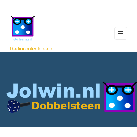
MEN
U
Radiocontentcreator
AND
WIDG
ETS