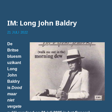
IM: Long John Baldry
21 JULI 2022
De
Britse
bluesm
uzikant
Long
John
Baldry
is
Dood
maar
niet
vergete