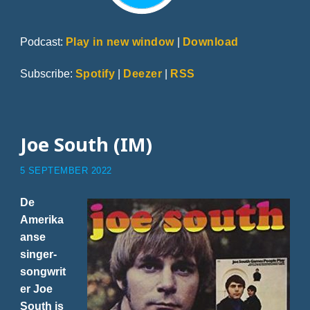
Podcast:
Play in new window
|
Download
Subscribe:
Spotify
|
Deezer
|
RSS
Joe South (IM)
5 SEPTEMBER 2022
De
Amerika
anse
singer-
songwrit
er Joe
South is