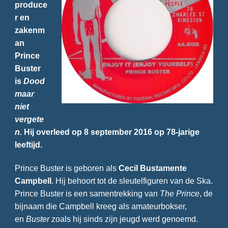
produce
r en
zakenm
an
Prince
Buster
is
Dood
maar
niet
vergete
n.
Hij overleed op 8 september 2016 op 78-jarige
leeftijd.
Prince Buster is geboren als
Cecil Bustamente
Campbell
. Hij behoort tot de sleutelfiguren van de Ska.
Prince Buster is een samentrekking van
The Prince
, de
bijnaam die Campbell kreeg als amateurbokser,
en
Buster
zoals hij sinds zijn jeugd werd genoemd.