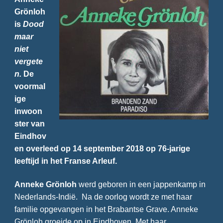
Grönloh
is
Dood
maar
niet
vergete
n.
De
voormal
ige
inwoon
ster van
Eindhov
en overleed op 14 september 2018 op 76-jarige
leeftijd in het Franse Arleuf.
Anneke Grönloh
werd geboren in een jappenkamp in
Nederlands-Indië. Na de oorlog wordt ze met haar
familie opgevangen in het Brabantse Grave. Anneke
Grönloh groeide op in Eindhoven. Met haar