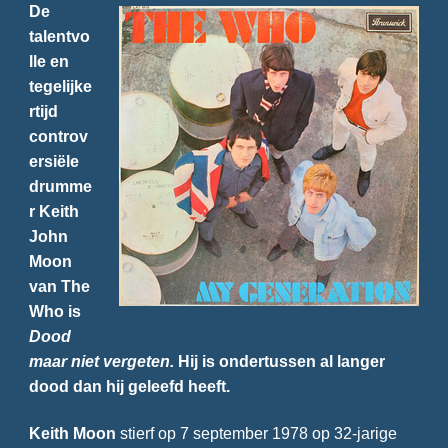
De
talentvo
lle en
tegelijke
rtijd
controv
ersiële
drumme
r Keith
John
Moon
van The
Who is
Dood
maar niet vergeten.
Hij is ondertussen al langer
dood dan hij geleefd heeft.
Keith Moon
stierf op 7 september 1978 op 32-jarige