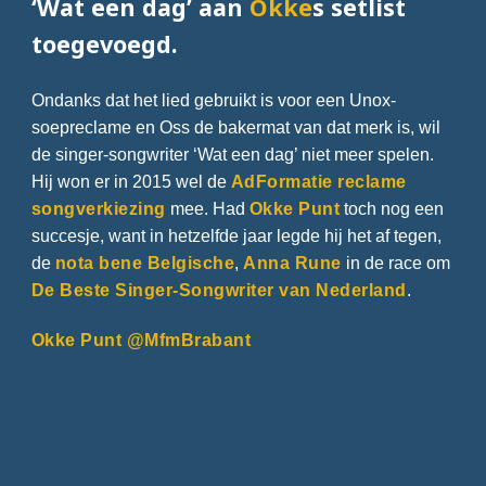
‘Wat een dag’ aan
Okke
s setlist
toegevoegd.
Ondanks dat het lied gebruikt is voor een Unox-
soepreclame en Oss de bakermat van dat merk is, wil
de singer-songwriter ‘Wat een dag’ niet meer spelen.
Hij won er in 2015 wel de
AdFormatie reclame
songverkiezing
mee. Had
Okke Punt
toch nog een
succesje, want in hetzelfde jaar legde hij het af tegen,
de
nota bene Belgische
,
Anna Rune
in de race om
De Beste Singer-Songwriter van Nederland
.
Okke Punt @MfmBrabant