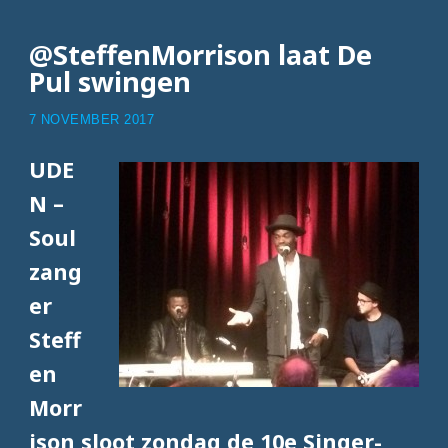
@SteffenMorrison laat De
Pul swingen
7 NOVEMBER 2017
UDE
N –
Soul
zang
er
Steff
en
Morr
ison sloot zondag de 10e Singer-