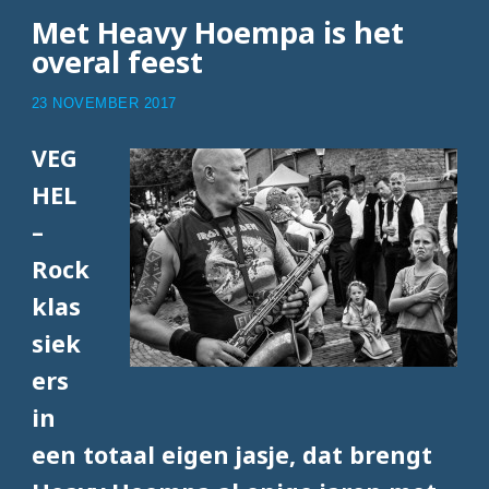
Met Heavy Hoempa is het
overal feest
23 NOVEMBER 2017
VEG
HEL
–
Rock
klas
siek
ers
in
een totaal eigen jasje, dat brengt