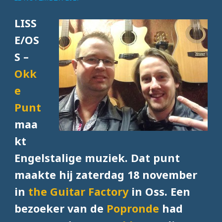
LISS
E/OS
S –
Okk
e
Punt
maa
kt
Engelstalige muziek. Dat punt
maakte hij zaterdag 18 november
in
the Guitar Factory
in Oss. Een
bezoeker van de
Popronde
had