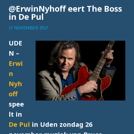
@ErwinNyhoff eert The Boss
in De Pul
17 NOVEMBER 2017
UDE
N –
Erwi
n
Nyh
off
spee
lt in
De Pul
in Uden zondag 26