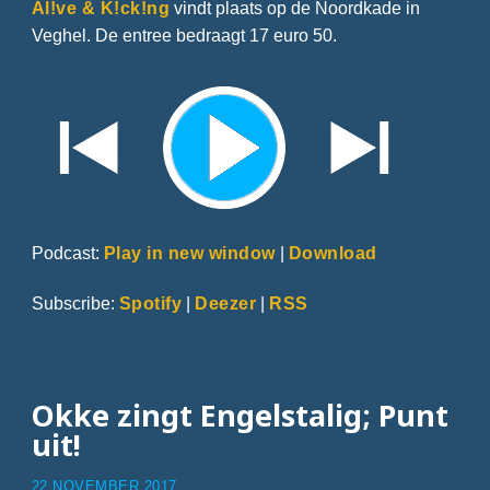
Al!ve & K!ck!ng
vindt plaats op de Noordkade in
Veghel. De entree bedraagt 17 euro 50.
Podcast:
Play in new window
|
Download
Subscribe:
Spotify
|
Deezer
|
RSS
Okke zingt Engelstalig; Punt
uit!
22 NOVEMBER 2017