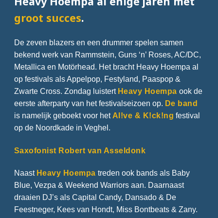
Heavy Hoempa al enige jaren met
groot succes
.
De zeven blazers en een drummer spelen samen
bekend werk van Rammstein, Guns ‘n’ Roses, AC/DC,
Metallica en Motörhead. Het bracht Heavy Hoempa al
op festivals als Appelpop, Festyland, Paaspop &
Zwarte Cross. Zondag luistert
Heavy Hoempa
ook de
eerste afterparty van het festivalseizoen op.
De band
is namelijk geboekt voor het
Al!ve & K!ck!ng
festival
op de Noordkade in Veghel.
Saxofonist Robert van Asseldonk
Naast
Heavy Hoempa
treden ook bands als Baby
Blue, Vezpa & Weekend Warriors aan. Daarnaast
draaien DJ’s als Capital Candy, Dansado & De
Feestneger, Kees van Hondt, Miss Bontbeats & Zany.