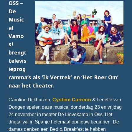
OSS –
De
Music
al
Vamo
s!
brengt
televis
ieprog
ramma’s als ‘Ik Vertrek’ en ‘Het Roer Om’
naar het theater.
Caroline Dijkhuizen,
Cystine Carreon
& Lenette van
Dongen spelen deze musical donderdag 23 en vrijdag
24 november in theater De Lievekamp in Oss. Het
drietal wil in Spanje helemaal opnieuw beginnen. De
dames denken een Bed & Breakfast te hebben