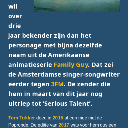
wil
over
drie
jaar bekender zijn dan het
personage met bijna dezelfde
naam uit de Amerikaanse
animatieserie
Family Guy
. Dat zei
de Amsterdamse singer-songwriter
eerder tegen
3FM
. De zender die
hem in maart van dit jaar nog
uitriep tot ‘Serious Talent’.
Tom Tukker
deed in
2015
al een mee met de
Popronde. De editie van
2017
was voor hem dus een