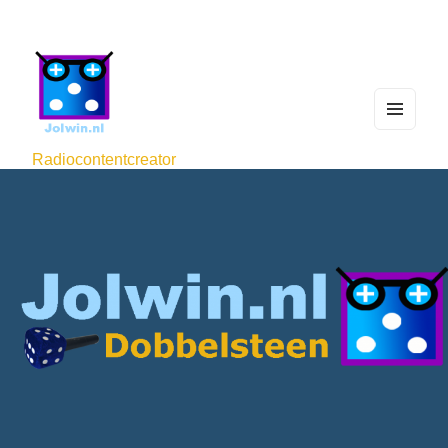
MEN
U
Radiocontentcreator
AND
WIDG
ETS