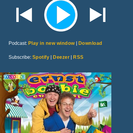
Podcast:
Play in new window
|
Download
Subscribe:
Spotify
|
Deezer
|
RSS