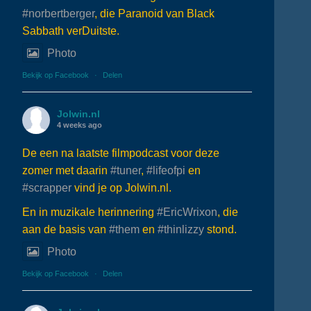
#norbertberger
, die Paranoid van Black
Sabbath verDuitste.
Photo
Bekijk op Facebook
·
Delen
Jolwin.nl
4 weeks ago
De een na laatste filmpodcast voor deze
zomer met daarin
#tuner
,
#lifeofpi
en
#scrapper
vind je op Jolwin.nl.
En in muzikale herinnering
#EricWrixon
, die
aan de basis van
#them
en
#thinlizzy
stond.
Photo
Bekijk op Facebook
·
Delen