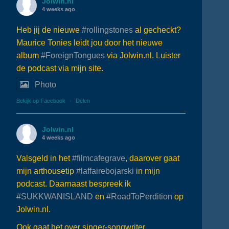
Jolwin.nl
4 weeks ago
Heb jij de nieuwe
#rollingstones
al gecheckt?
Maurice Tonies leidt jou door het nieuwe
album
#ForeignTongues
via Jolwin.nl. Luister
de podcast via mijn site.
Photo
Bekijk op Facebook
·
Delen
Jolwin.nl
4 weeks ago
Valsgeld in het
#filmcafegrave
, daarover gaat
mijn arthousetip
#laffairebojarski
in mijn
podcast. Daarnaast bespreek ik
#SUKKWANISLAND
en
#RoadToPerdition
op
Jolwin.nl.
Ook gaat het over singer-songwriter