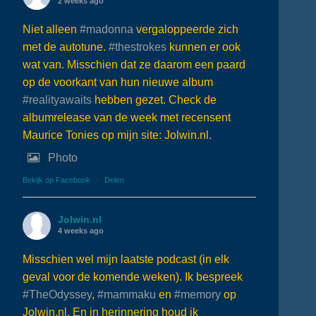
2 weeks ago
Niet alleen
#madonna
vergaloppeerde zich
met de autotune.
#thestrokes
kunnen er ook
wat van. Misschien dat ze daarom een paard
op de voorkant van hun nieuwe album
#realityawaits
hebben gezet. Check de
albumrelease van de week met recensent
Maurice Tonies op mijn site: Jolwin.nl.
Photo
Bekijk op Facebook
·
Delen
Jolwin.nl
4 weeks ago
Misschien wel mijn laatste podcast (in elk
geval voor de komende weken). Ik bespreek
#TheOdyssey
,
#mammaku
en
#memory
op
Jolwin.nl. En in herinnering houd ik