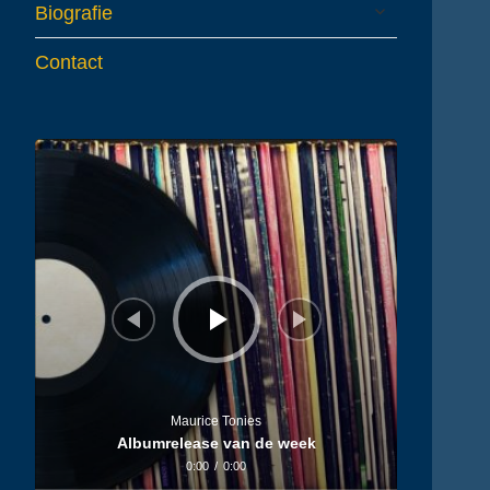
expand
Biografie
child
menu
Contact
Audiospeler
Maurice Tonies
Albumrelease van de week
0:00
/
0:00