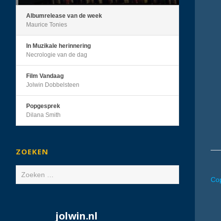
Albumrelease van de week
Maurice Tonies
In Muzikale herinnering
Necrologie van de dag
Film Vandaag
Jolwin Dobbelsteen
Popgesprek
Dilana Smith
ZOEKEN
Zoeken
Cop
naar:
jolwin.nl