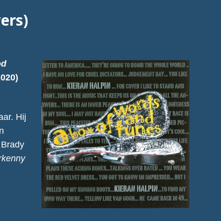
ers)
od
2020)
ar. Hij
In
 Brady
rkenny