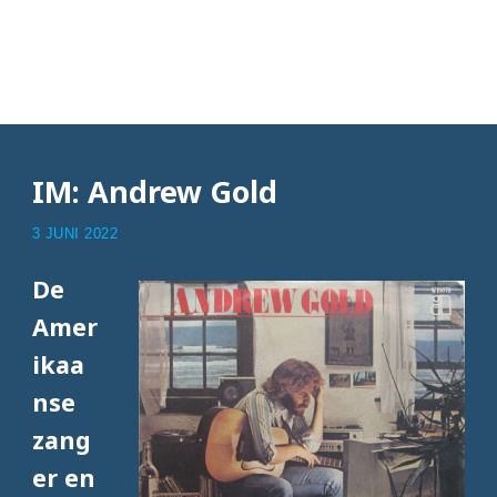
Articles with Andrew
Gold
IM: Andrew Gold
3 JUNI 2022
De
Amer
ikaa
nse
zang
er en