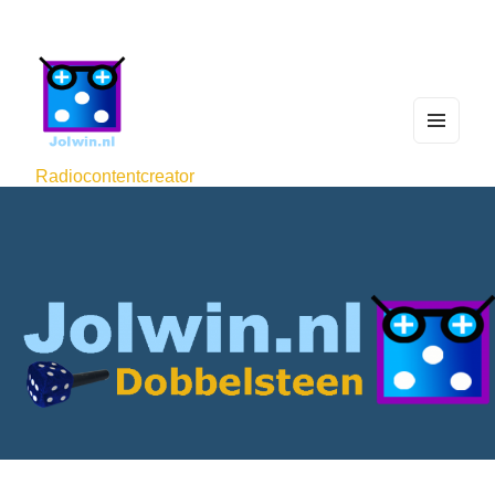
MEN
U
Radiocontentcreator
AND
WIDG
ETS