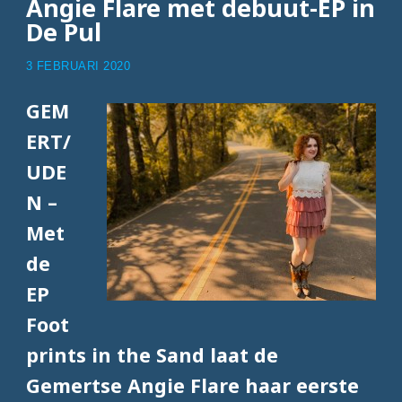
Angie Flare met debuut-EP in
De Pul
3 FEBRUARI 2020
GEM
ERT/
UDE
N –
Met
de
EP
Foot
prints in the Sand laat de
Gemertse Angie Flare haar eerste