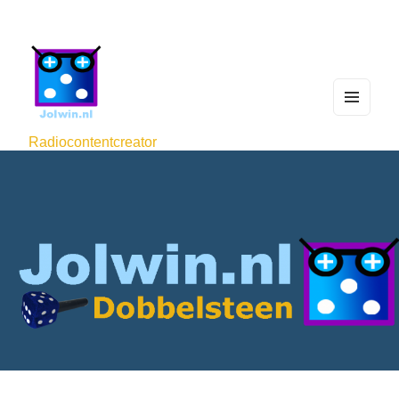
MEN
U
Radiocontentcreator
AND
WIDG
ETS