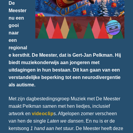
De
Meester
nu een
gooi
naar
een
regional
e kersthit. De Meester, dat is Gert-Jan Pelkman. Hij
biedt muziekonderwijs aan jongeren met
uitdagingen in hun bestaan. Dit kan gaan van een
verstandelijke beperking tot een neurodivergentie
als autisme.
Met zijn dagbestedingsgroep Muziek met De Meester
maakt Pelkman samen met hen liedjes, inclusief
artwork en
videoclip
s. Afgelopen zomer verscheen
van hen de single
Laten we dansen
. En nu is er de
kerstsong
1 hand aan het stuur
. De Meester heeft deze