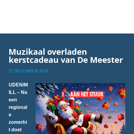
Articles with De
Meester
Muzikaal overladen
kerstcadeau van De Meester
17 DECEMBER 2024
UDEN/M
ILL – Na
een
regional
e
zomerhi
t doet