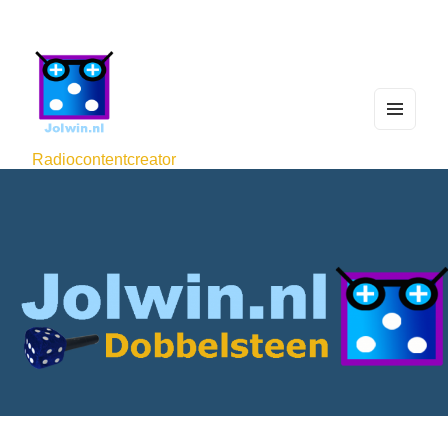
MEN
U
Radiocontentcreator
AND
WIDG
ETS