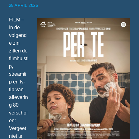
29 APRIL 2026
FILM –
In de
volgend
e zin
zitten de
filmhuisti
p,
streamti
p en tv-
tip van
afleverin
g 80
verschol
en:
Vergeet
niet te