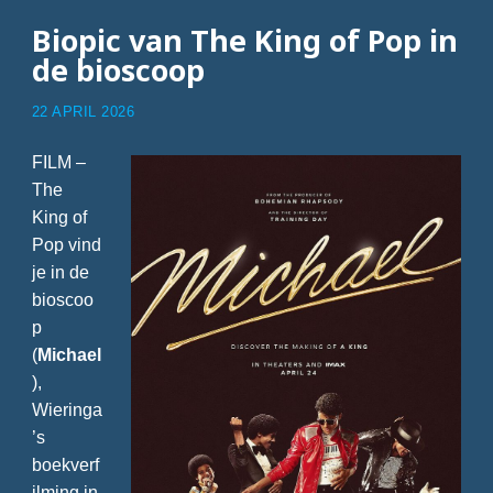
Biopic van The King of Pop in
de bioscoop
22 APRIL 2026
FILM –
The
King of
Pop vind
je in de
bioscoo
p
(
Michael
),
Wieringa
’s
boekverf
ilming in