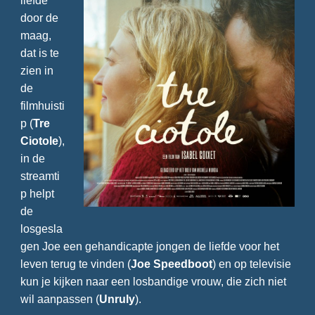
liefde
door de
maag,
dat is te
zien in
de
filmhuisti
p (
Tre
Ciotole
),
in de
streamti
p helpt
de
losgesla
gen Joe een gehandicapte jongen de liefde voor het
leven terug te vinden (
Joe Speedboot
) en op televisie
kun je kijken naar een losbandige vrouw, die zich niet
wil aanpassen (
Unruly
).