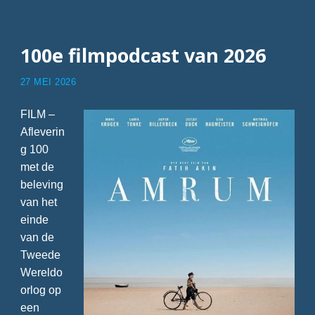
100e filmpodcast van 2026
27 MEI 2026
FILM –
Afleverin
g 100
met de
beleving
van het
einde
van de
Tweede
Wereldo
orlog op
een