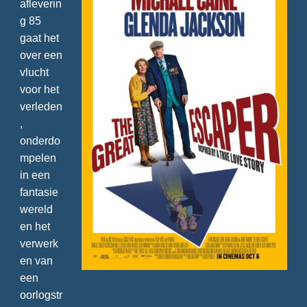
afleverin
g 85
gaat het
over een
vlucht
voor het
verleden
,
onderdo
mpelen
in een
fantasie
wereld
en het
verwerk
en van
een
oorlogstr