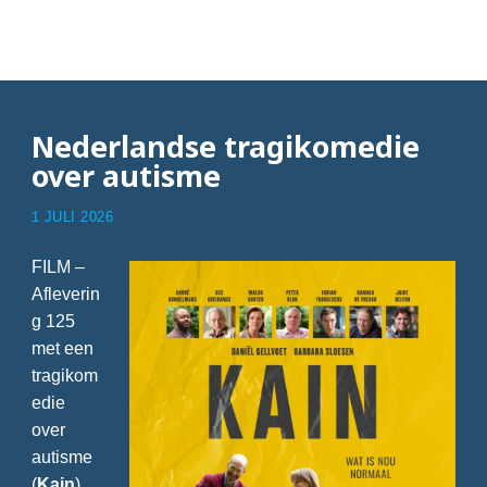
Articles with De Pul
Nederlandse tragikomedie
over autisme
1 JULI 2026
FILM –
Afleverin
g 125
met een
tragikom
edie
over
autisme
(
Kain
),