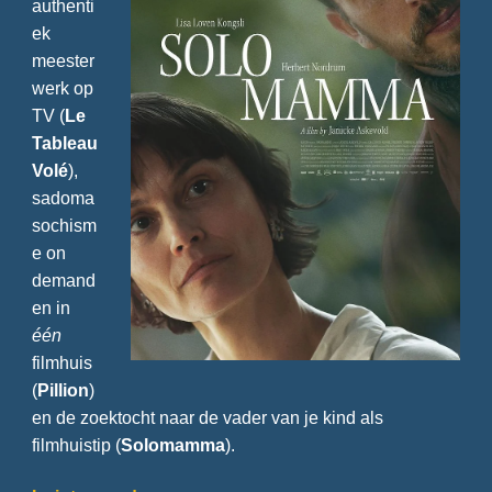
authenti
ek
meester
werk op
TV (
Le
Tableau
Volé
),
sadoma
sochism
e on
demand
en in
één
filmhuis
(
Pillion
)
en de zoektocht naar de vader van je kind als
filmhuistip (
Solomamma
).