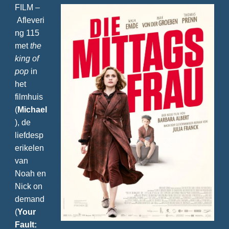
FILM –
Afleveri
ng 115
met
the
king of
pop
in
het
filmhuis
(
Michael
), de
liefdesp
erikelen
van
Noah en
Nick on
demand
(
Your
Fault: