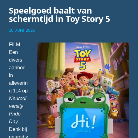
Speelgoed baalt van
schermtijd in Toy Story 5
16 JUNI 2026
FILM –
Een
divers
aanbod
in
afleverin
g 114 op
Neurodi
versity
Pride
Day.
Denk bij
neurodiv