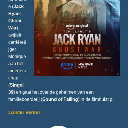
e (
Jack
Ryan:
Ghost
War
),
twijfelt
carrièreti
jger
Monique
aan het
moeders
chap
(
Singel
39
) en gaat het over de geheimen van een
familieboerderij (
Sound of Falling
) in de filmhuistip.
Luister verder