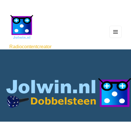
MEN
U
Radiocontentcreator
AND
WIDG
ETS