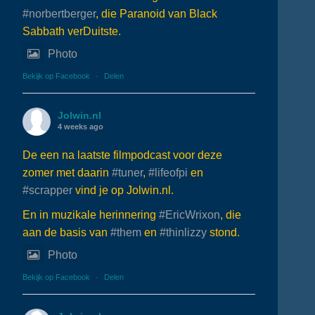
#norbertberger
, die Paranoid van Black
Sabbath verDuitste.
Photo
Bekijk op Facebook
·
Delen
Jolwin.nl
4 weeks ago
De een na laatste filmpodcast voor deze
zomer met daarin
#tuner
,
#lifeofpi
en
#scrapper
vind je op Jolwin.nl.
En in muzikale herinnering
#EricWrixon
, die
aan de basis van
#them
en
#thinlizzy
stond.
Photo
Bekijk op Facebook
·
Delen