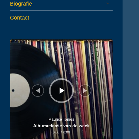
expand
Biografie
child
menu
Contact
Audiospeler
Maurice Tonies
Albumrelease van de week
0:00
/
0:00