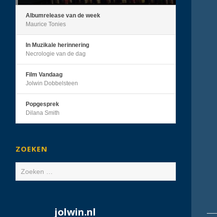
Albumrelease van de week
Maurice Tonies
In Muzikale herinnering
Necrologie van de dag
Film Vandaag
Jolwin Dobbelsteen
Popgesprek
Dilana Smith
ZOEKEN
Zoeken
naar:
jolwin.nl