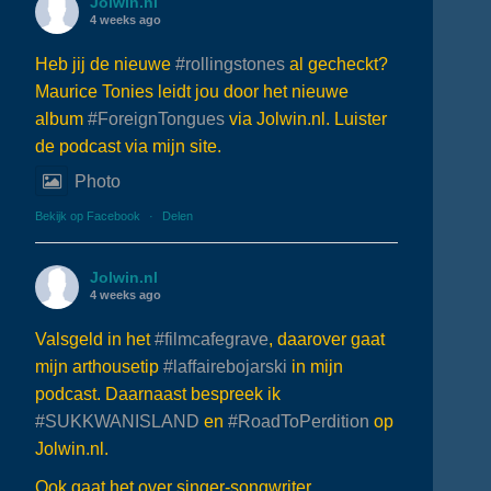
Jolwin.nl
4 weeks ago
Heb jij de nieuwe
#rollingstones
al gecheckt?
Maurice Tonies leidt jou door het nieuwe
album
#ForeignTongues
via Jolwin.nl. Luister
de podcast via mijn site.
Photo
Bekijk op Facebook
·
Delen
Jolwin.nl
4 weeks ago
Valsgeld in het
#filmcafegrave
, daarover gaat
mijn arthousetip
#laffairebojarski
in mijn
podcast. Daarnaast bespreek ik
#SUKKWANISLAND
en
#RoadToPerdition
op
Jolwin.nl.
Ook gaat het over singer-songwriter