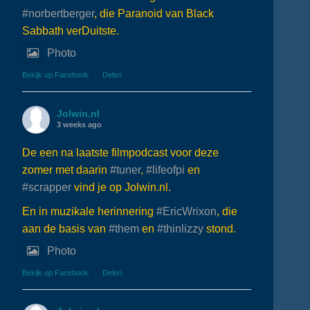
#norbertberger
, die Paranoid van Black
Sabbath verDuitste.
Photo
Bekijk op Facebook
·
Delen
Jolwin.nl
3 weeks ago
De een na laatste filmpodcast voor deze
zomer met daarin
#tuner
,
#lifeofpi
en
#scrapper
vind je op Jolwin.nl.
En in muzikale herinnering
#EricWrixon
, die
aan de basis van
#them
en
#thinlizzy
stond.
Photo
Bekijk op Facebook
·
Delen