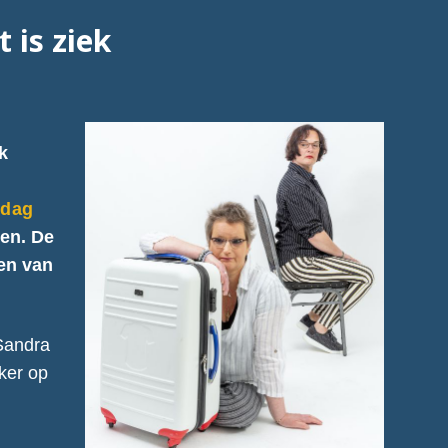
 is ziek
k
sdag
ien. De
zen van
 Sandra
aker op