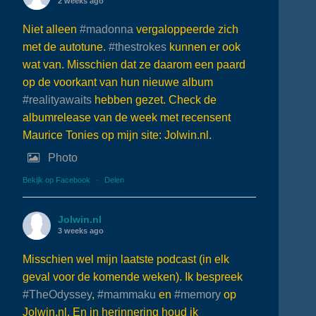
2 weeks ago
Niet alleen
#madonna
vergaloppeerde zich
met de autotune.
#thestrokes
kunnen er ook
wat van. Misschien dat ze daarom een paard
op de voorkant van hun nieuwe album
#realityawaits
hebben gezet. Check de
albumrelease van de week met recensent
Maurice Tonies op mijn site: Jolwin.nl.
Photo
Bekijk op Facebook
·
Delen
Jolwin.nl
3 weeks ago
Misschien wel mijn laatste podcast (in elk
geval voor de komende weken). Ik bespreek
#TheOdyssey
,
#mammaku
en
#memory
op
Jolwin.nl. En in herinnering houd ik