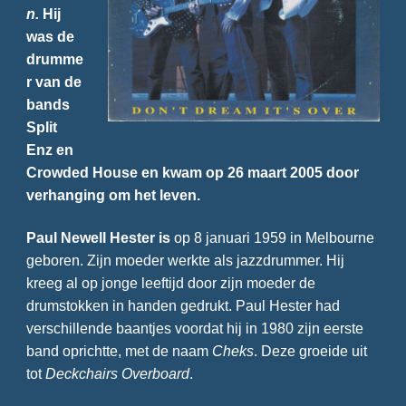
n.
Hij
was de
drumme
r van de
bands
Split
Enz en
Crowded House en kwam op 26 maart 2005 door
verhanging om het leven.
Paul Newell Hester is
op 8 januari 1959 in Melbourne
geboren. Zijn moeder werkte als jazzdrummer. Hij
kreeg al op jonge leeftijd door zijn moeder de
drumstokken in handen gedrukt. Paul Hester had
verschillende baantjes voordat hij in 1980 zijn eerste
band oprichtte, met de naam
Cheks
. Deze groeide uit
tot
Deckchairs Overboard
.