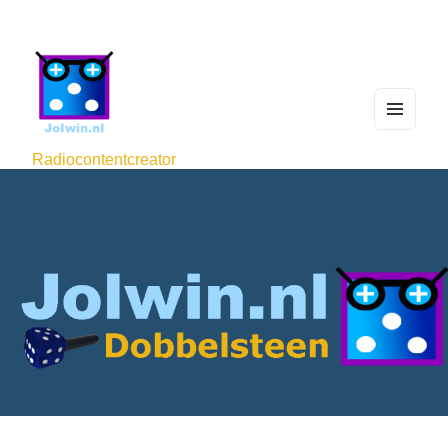
MEN
U
Radiocontentcreator
AND
WIDG
ETS