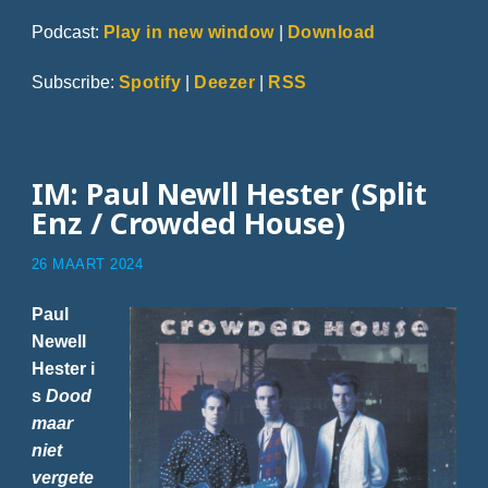
Podcast:
Play in new window
|
Download
Subscribe:
Spotify
|
Deezer
|
RSS
IM: Paul Newll Hester (Split
Enz / Crowded House)
26 MAART 2024
Paul
Newell
Hester i
s
Dood
maar
niet
vergete