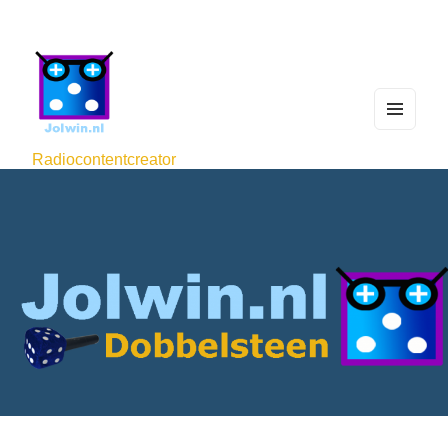
MEN
U
Radiocontentcreator
AND
WIDG
ETS