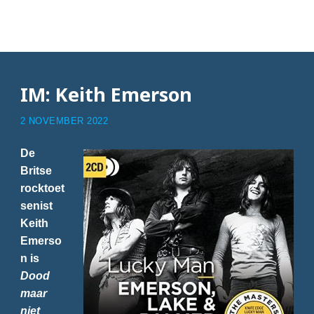
Articles with Emerson
IM: Keith Emerson
2 NOVEMBER 2022
De
Britse
rocktoet
senist
Keith
Emerso
n is
Dood
maar
niet