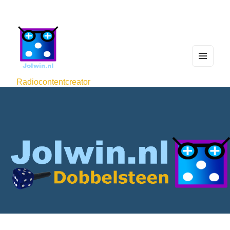
MEN
U
Radiocontentcreator
AND
WIDG
ETS