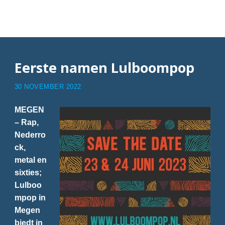
Articles with Extince
Eerste namen Lulboompop
30 NOVEMBER 2022
MEGEN
– Rap,
Nederro
ck,
metal en
sixties;
Lulboo
mpop in
Megen
biedt in