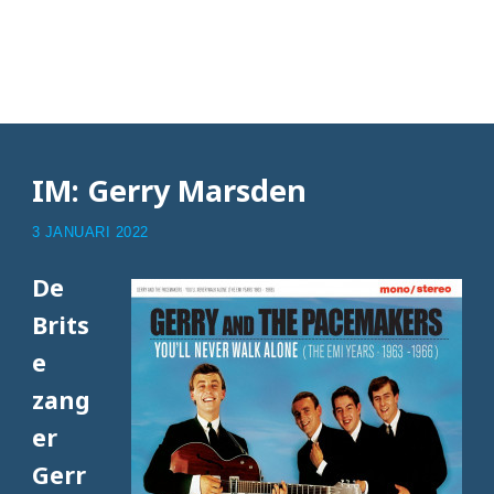
Articles with Gerry &
the Pacemakers
IM: Gerry Marsden
3 JANUARI 2022
De
Brits
e
zang
er
Gerr