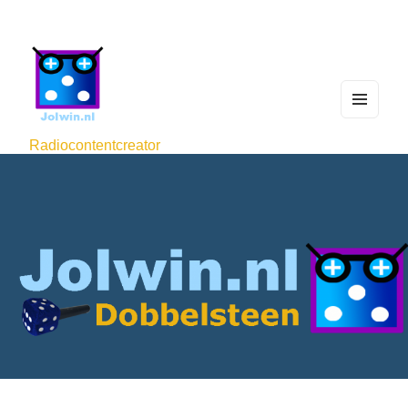
MEN
U
Radiocontentcreator
AND
WIDG
ETS