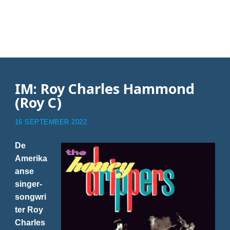
Articles with Impeach
the president
IM: Roy Charles Hammond
(Roy C)
16 SEPTEMBER 2022
De
Amerika
anse
singer-
songwri
ter Roy
Charles