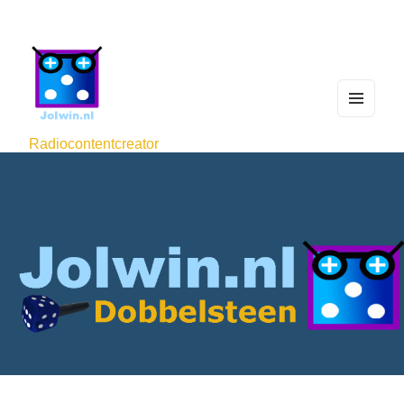
MEN
U
Radiocontentcreator
AND
WIDG
ETS