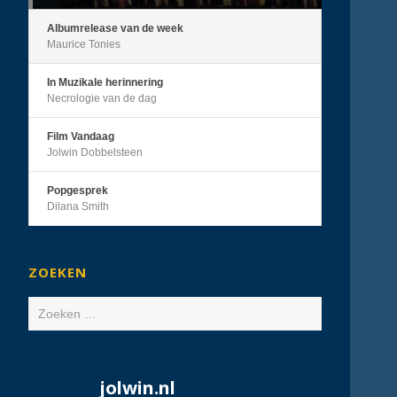
Albumrelease van de week
Maurice Tonies
In Muzikale herinnering
Necrologie van de dag
Film Vandaag
Jolwin Dobbelsteen
Popgesprek
Dilana Smith
ZOEKEN
Zoeken
naar:
jolwin.nl