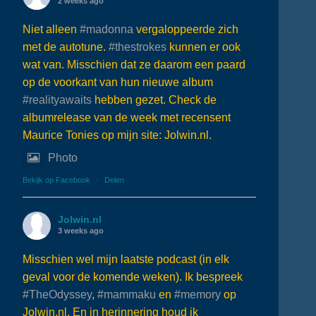
2 weeks ago
Niet alleen
#madonna
vergaloppeerde zich
met de autotune.
#thestrokes
kunnen er ook
wat van. Misschien dat ze daarom een paard
op de voorkant van hun nieuwe album
#realityawaits
hebben gezet. Check de
albumrelease van de week met recensent
Maurice Tonies op mijn site: Jolwin.nl.
Photo
Bekijk op Facebook
·
Delen
Jolwin.nl
3 weeks ago
Misschien wel mijn laatste podcast (in elk
geval voor de komende weken). Ik bespreek
#TheOdyssey
,
#mammaku
en
#memory
op
Jolwin.nl. En in herinnering houd ik