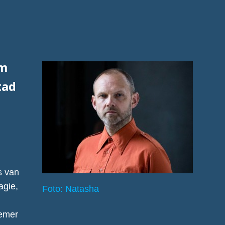
um
tad
h
s van
agie,
Foto: Natasha
r
oemer