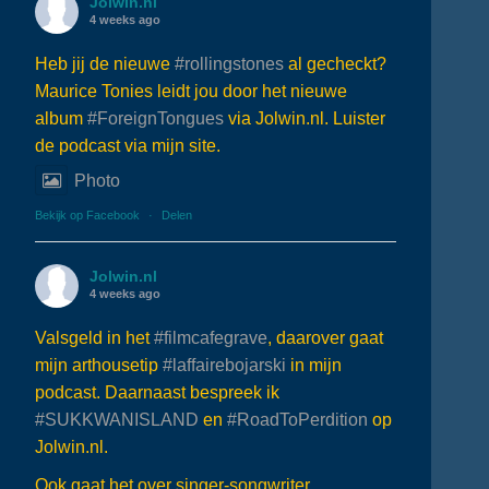
Jolwin.nl
4 weeks ago
Heb jij de nieuwe
#rollingstones
al gecheckt?
Maurice Tonies leidt jou door het nieuwe
album
#ForeignTongues
via Jolwin.nl. Luister
de podcast via mijn site.
Photo
Bekijk op Facebook
·
Delen
Jolwin.nl
4 weeks ago
Valsgeld in het
#filmcafegrave
, daarover gaat
mijn arthousetip
#laffairebojarski
in mijn
podcast. Daarnaast bespreek ik
#SUKKWANISLAND
en
#RoadToPerdition
op
Jolwin.nl.
Ook gaat het over singer-songwriter