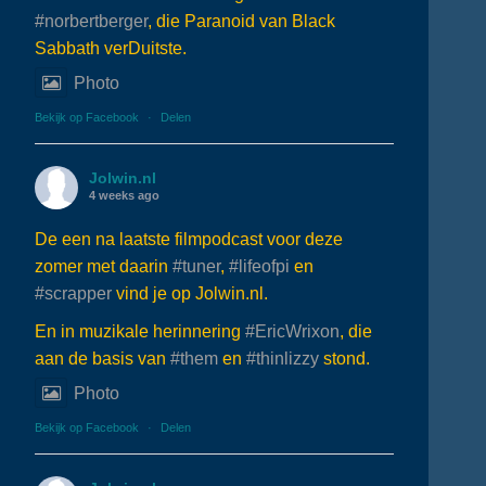
#norbertberger
, die Paranoid van Black
Sabbath verDuitste.
Photo
Bekijk op Facebook
·
Delen
Jolwin.nl
4 weeks ago
De een na laatste filmpodcast voor deze
zomer met daarin
#tuner
,
#lifeofpi
en
#scrapper
vind je op Jolwin.nl.
En in muzikale herinnering
#EricWrixon
, die
aan de basis van
#them
en
#thinlizzy
stond.
Photo
Bekijk op Facebook
·
Delen