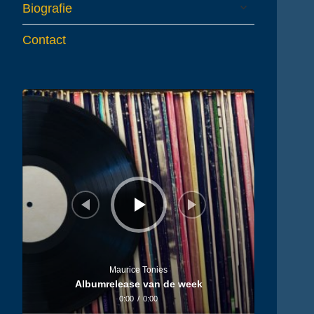
expand
Biografie
child
menu
Contact
Audiospeler
Maurice Tonies
Albumrelease van de week
0:00
/
0:00