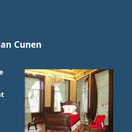
Jan Cunen
e
mt