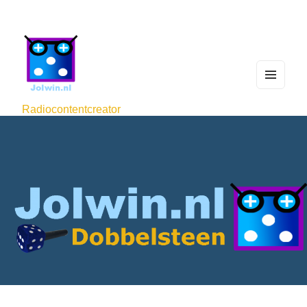
MEN
U
Radiocontentcreator
AND
WIDG
ETS