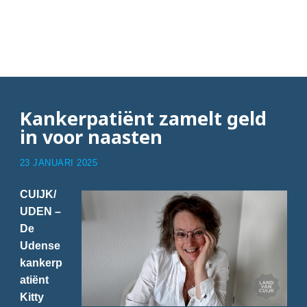
Articles with Kitty
Trepels-van Mil
Kankerpatiënt zamelt geld
in voor naasten
23 JANUARI 2025
CUIJK/
UDEN –
De
Udense
kankerp
atiënt
Kitty