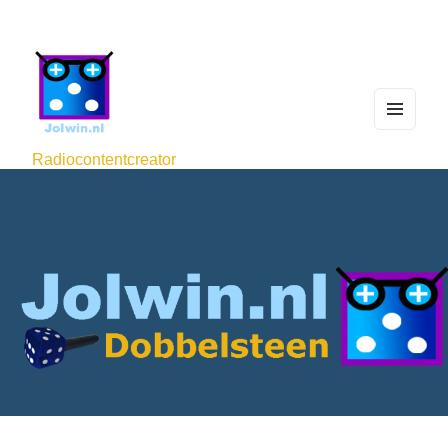
MEN
U
Radiocontentcreator
AND
WIDG
ETS