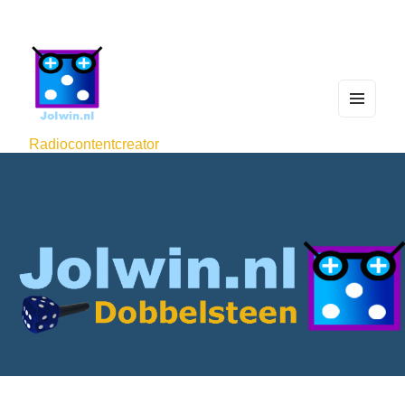
MEN
U
Radiocontentcreator
AND
WIDG
ETS