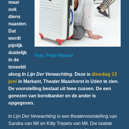
maar
ook
diens
naasten.
Dat
wordt
pijnlijk
duidelijk
Foto: Peter Reuver
in de
toneeldi
aloog
In Lijn Der Verwachting.
Deze is
dinsdag 13
juni
in Markant, Theater Maashorst in Uden te zien.
De voorstelling bestaat uit twee zussen. De een
genezen van borstkanker en de ander is
opgegeven.
In Lijn Der Verwachting
is een theatervoorstelling van
Sandra van Mil en Kitty Trepels van Mil. Die laatste