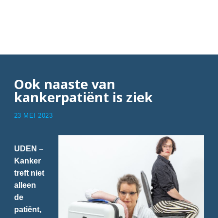
Articles with Kity
Trepels van Mil
Ook naaste van
kankerpatiënt is ziek
23 MEI 2023
UDEN –
Kanker
treft niet
alleen
de
patiënt,