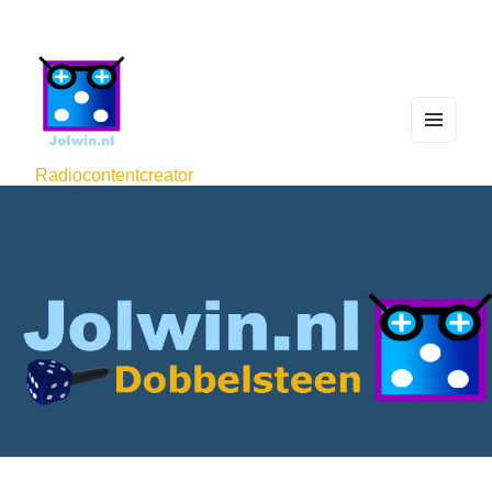
MEN
U
Radiocontentcreator
AND
WIDG
ETS