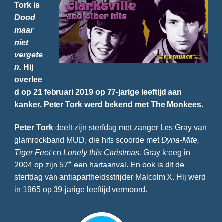
Tork is
Dood
maar
niet
vergete
n.
Hij
overlee
d op 21 februari 2019 op 77-jarige leeftijd aan
kanker. Peter Tork werd bekend met The Monkees.
Peter Tork
deelt zijn sterfdag met zanger Les Gray van
glamrockband MUD, die hits scoorde met
Dyna-Mite,
Tiger Feet
en
Lonely this Christmas.
Gray kreeg in
e
2004 op zijn 57
een hartaanval. En ook is dit de
sterfdag van antiapartheidsstrijder Malcolm X. Hij werd
in 1965 op 39-jarige leeftijd vermoord.