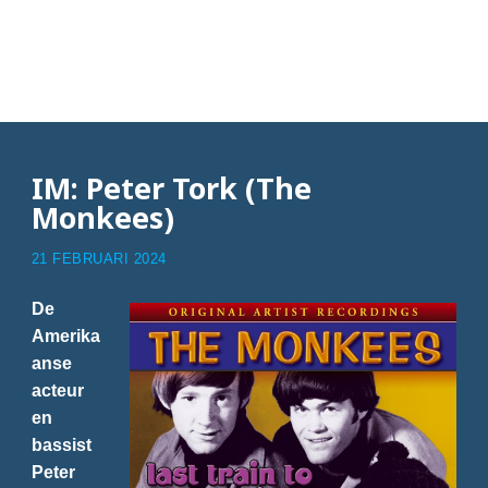
Articles with Last Train
to Clarksville
IM: Peter Tork (The
Monkees)
21 FEBRUARI 2024
De
Amerika
anse
acteur
en
bassist
Peter