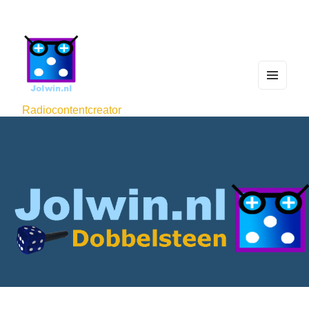
MEN
U
Radiocontentcreator
AND
WIDG
ETS