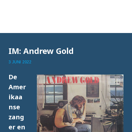
Articles with Lonely
boy
IM: Andrew Gold
3 JUNI 2022
De
Amer
ikaa
nse
zang
er en