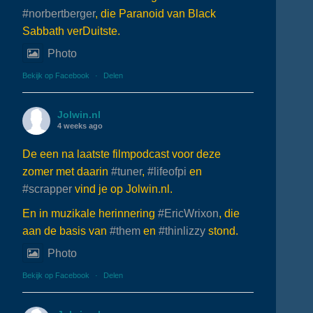
#norbertberger
, die Paranoid van Black
Sabbath verDuitste.
Photo
Bekijk op Facebook
·
Delen
Jolwin.nl
4 weeks ago
De een na laatste filmpodcast voor deze
zomer met daarin
#tuner
,
#lifeofpi
en
#scrapper
vind je op Jolwin.nl.
En in muzikale herinnering
#EricWrixon
, die
aan de basis van
#them
en
#thinlizzy
stond.
Photo
Bekijk op Facebook
·
Delen