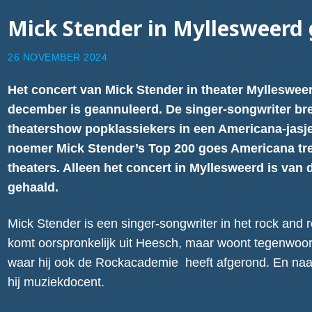
Mick Stender in Myllesweerd
26 NOVEMBER 2024
Het concert van Mick Stender in theater Mylleswee
december is geannuleerd. De singer-songwriter bren
theatershow
popklassiekers in een Americana-jasj
noemer Mick Stender’s Top 200 goes Americana trek
theaters. Alleen het concert in Myllesweerd is van d
gehaald.
Mick Stender is een singer-songwriter in het rock and ro
komt oorspronkelijk uit Heesch, maar woont tegenwoord
waar hij ook de Rockacademie heeft afgerond. En naa
hij muziekdocent.