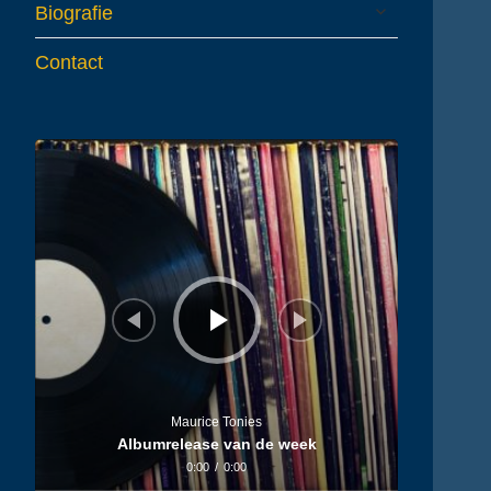
expand
Biografie
child
menu
Contact
Audiospeler
Maurice Tonies
Albumrelease van de week
0:00
/
0:00