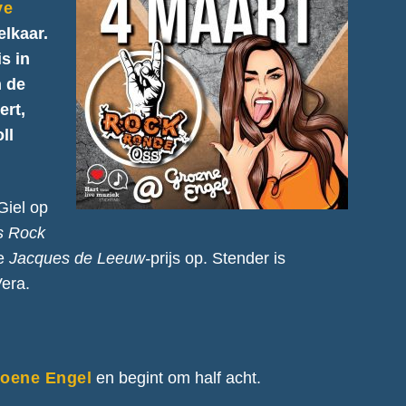
ve
elkaar.
s in
n de
ert,
ll
Giel op
s Rock
de
Jacques de Leeuw-
prijs op. Stender is
era.
oene Engel
en begint om half acht.