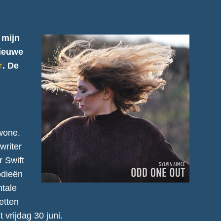
 mijn
nieuwe
r
. De
ewone.
writer
r Swift
odieën
ntale
etten
t vrijdag 30 juni.