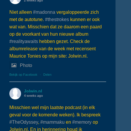
2 weeks ago
Niet alleen
#madonna
vergaloppeerde zich
met de autotune.
#thestrokes
kunnen er ook
wat van. Misschien dat ze daarom een paard
op de voorkant van hun nieuwe album
#realityawaits
hebben gezet. Check de
albumrelease van de week met recensent
Maurice Tonies op mijn site: Jolwin.nl.
Photo
Bekijk op Facebook
·
Delen
Jolwin.nl
4 weeks ago
Misschien wel mijn laatste podcast (in elk
geval voor de komende weken). Ik bespreek
#TheOdyssey
,
#mammaku
en
#memory
op
Jolwin.nl. En in herinnering houd ik