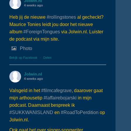
Jolwin.nl
4 weeks ago
Heb jij de nieuwe
#rollingstones
al gecheckt?
Maurice Tonies leidt jou door het nieuwe
album
#ForeignTongues
via Jolwin.nl. Luister
de podcast via mijn site.
Photo
Bekijk op Facebook
·
Delen
Jolwin.nl
4 weeks ago
Valsgeld in het
#filmcafegrave
, daarover gaat
mijn arthousetip
#laffairebojarski
in mijn
podcast. Daarnaast bespreek ik
#SUKKWANISLAND
en
#RoadToPerdition
op
Jolwin.nl.
Ook gaat het over singer-songwriter