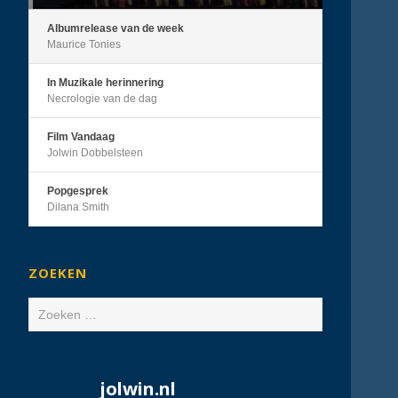
Albumrelease van de week
Maurice Tonies
In Muzikale herinnering
Necrologie van de dag
Film Vandaag
Jolwin Dobbelsteen
Popgesprek
Dilana Smith
ZOEKEN
Zoeken
naar:
jolwin.nl