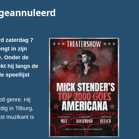
 geannuleerd
rd zaterdag 7
gt in zijn
e. Onder de
t hij langs de
e speellijst
ll genre. Hij
ig in Tilburg,
st muzikant is