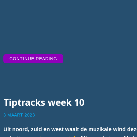
“TIPTRACKS
CONTINUE READING
WEEK
23”
Tiptracks week 10
3 MAART 2023
Uit noord, zuid en west waait de muzikale wind dez