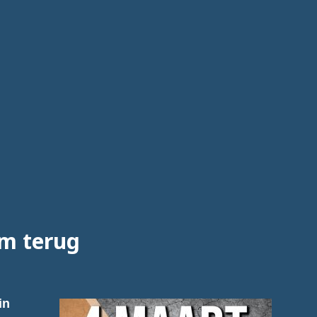
rm terug
in