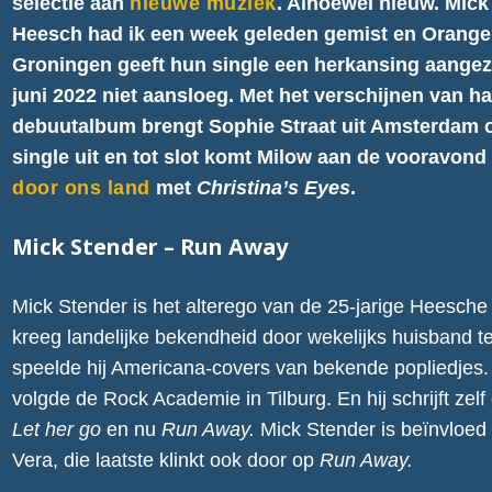
selectie aan
nieuwe muziek
. Alhoewel nieuw. Mick
Heesch had ik een week geleden gemist en Orange 
Groningen geeft hun single een herkansing aangez
juni 2022 niet aansloeg. Met het verschijnen van h
debuutalbum brengt Sophie Straat uit Amsterdam 
single uit en tot slot komt Milow aan de vooravond
door ons land
met
Christina’s Eyes
.
Mick Stender – Run Away
Mick Stender is het alterego van de 25-jarige Heesche
kreeg landelijke bekendheid door wekelijks huisband te
speelde hij Americana-covers van bekende popliedjes. 
volgde de Rock Academie in Tilburg. En hij schrijft zelf
Let her go
en nu
Run Away.
Mick Stender is beïnvloed
Vera, die laatste klinkt ook door op
Run Away.