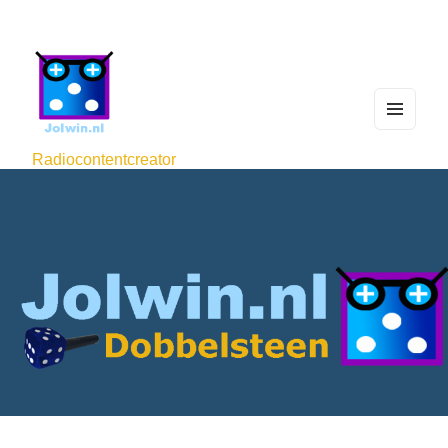
MEN
U
Radiocontentcreator
AND
WIDG
ETS