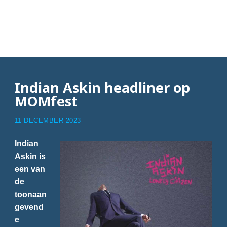
Articles with
Noordkade
Indian Askin headliner op
MOMfest
11 DECEMBER 2023
Indian
Askin is
een van
de
toonaan
gevend
e