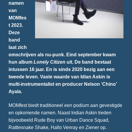
namen
van
MOMfes
t 2023.
Deze
band
laat zich
omschrijven als nu-punk. Eind september kwam
hun album
Lonely Citizen
uit. De band bestaat
intussen 16 jaar. En is sinds 2020 bezig aan een
tweede leven. Vaste waarde van Idian Askin is
multi-instrumentalist en producer Nelson ‘Chino’
Ayala.
MOMfest biedt traditioneel een podium aan gevestigde
en opkomende namen. Naast Indian Askin treden
bijvoobeeld Rude Boy van Urban Dance Squad,
Rattlesnake Shake, Hallo Venray en Ziener op.