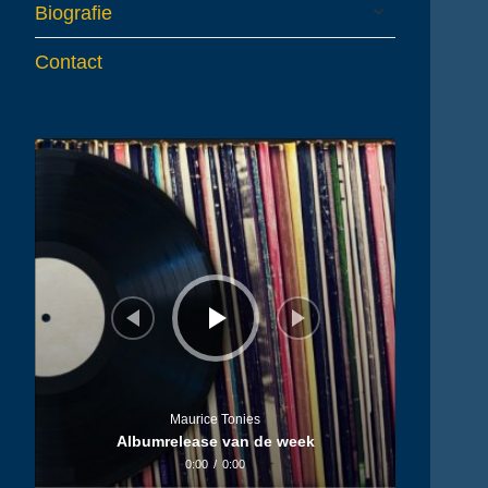
expand
Biografie
child
menu
Contact
Audiospeler
Maurice Tonies
Albumrelease van de week
0:00
/
0:00