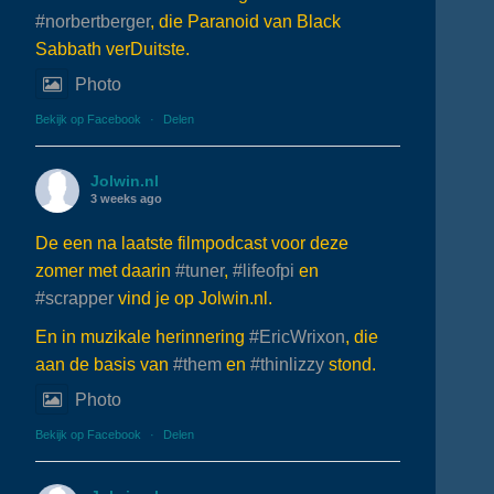
#norbertberger
, die Paranoid van Black
Sabbath verDuitste.
Photo
Bekijk op Facebook
·
Delen
Jolwin.nl
3 weeks ago
De een na laatste filmpodcast voor deze
zomer met daarin
#tuner
,
#lifeofpi
en
#scrapper
vind je op Jolwin.nl.
En in muzikale herinnering
#EricWrixon
, die
aan de basis van
#them
en
#thinlizzy
stond.
Photo
Bekijk op Facebook
·
Delen