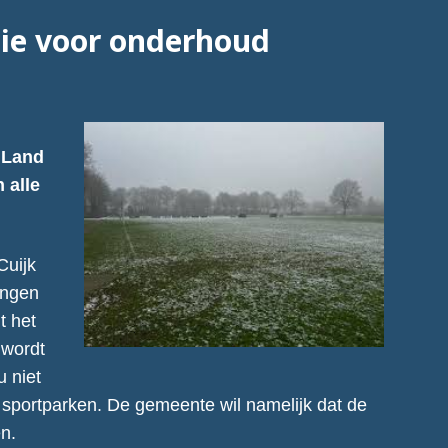
ie voor onderhoud
 Land
 alle
Cuijk
ingen
t het
 wordt
u niet
e sportparken. De gemeente wil namelijk dat de
n.