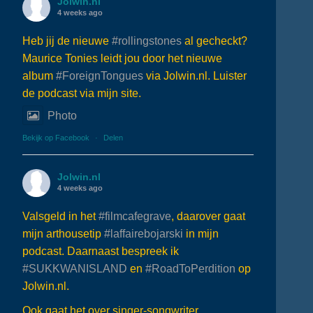
Jolwin.nl
4 weeks ago
Heb jij de nieuwe
#rollingstones
al gecheckt?
Maurice Tonies leidt jou door het nieuwe
album
#ForeignTongues
via Jolwin.nl. Luister
de podcast via mijn site.
Photo
Bekijk op Facebook
·
Delen
Jolwin.nl
4 weeks ago
Valsgeld in het
#filmcafegrave
, daarover gaat
mijn arthousetip
#laffairebojarski
in mijn
podcast. Daarnaast bespreek ik
#SUKKWANISLAND
en
#RoadToPerdition
op
Jolwin.nl.
Ook gaat het over singer-songwriter