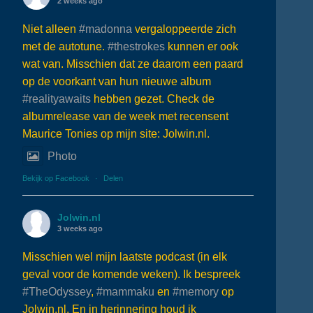
2 weeks ago
Niet alleen
#madonna
vergaloppeerde zich
met de autotune.
#thestrokes
kunnen er ook
wat van. Misschien dat ze daarom een paard
op de voorkant van hun nieuwe album
#realityawaits
hebben gezet. Check de
albumrelease van de week met recensent
Maurice Tonies op mijn site: Jolwin.nl.
Photo
Bekijk op Facebook
·
Delen
Jolwin.nl
3 weeks ago
Misschien wel mijn laatste podcast (in elk
geval voor de komende weken). Ik bespreek
#TheOdyssey
,
#mammaku
en
#memory
op
Jolwin.nl. En in herinnering houd ik