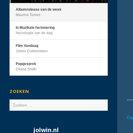
Albumrelease van de week
Maurice Tonies
In Muzikale herinnering
Necrologie van de dag
Film Vandaag
Jolwin Dobbelsteen
Popgesprek
Dilana Smith
ZOEKEN
Zoeken
naar:
Cop
jolwin.nl