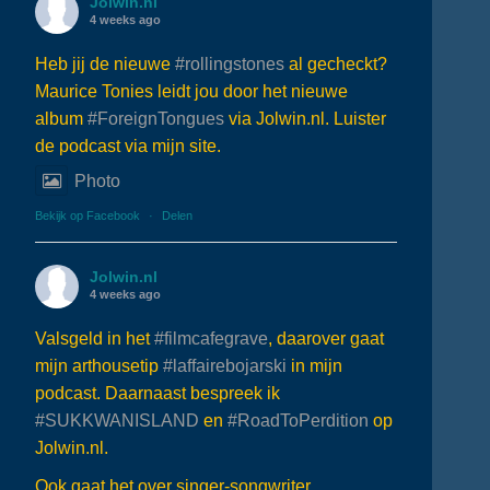
Jolwin.nl
4 weeks ago
Heb jij de nieuwe
#rollingstones
al gecheckt?
Maurice Tonies leidt jou door het nieuwe
album
#ForeignTongues
via Jolwin.nl. Luister
de podcast via mijn site.
Photo
Bekijk op Facebook
·
Delen
Jolwin.nl
4 weeks ago
Valsgeld in het
#filmcafegrave
, daarover gaat
mijn arthousetip
#laffairebojarski
in mijn
podcast. Daarnaast bespreek ik
#SUKKWANISLAND
en
#RoadToPerdition
op
Jolwin.nl.
Ook gaat het over singer-songwriter