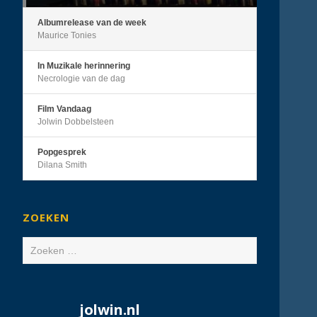
Albumrelease van de week
Maurice Tonies
In Muzikale herinnering
Necrologie van de dag
Film Vandaag
Jolwin Dobbelsteen
Popgesprek
Dilana Smith
ZOEKEN
Zoeken
naar:
jolwin.nl