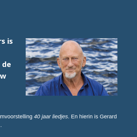
s is
n de
ow
umvoorstelling
40 jaar liedjes
. En hierin is Gerard
.