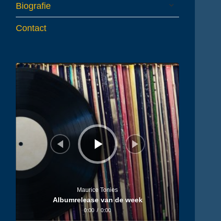
expand
Biografie
child
menu
Contact
Audiospeler
Maurice Tonies
Albumrelease van de week
0:00
/
0:00