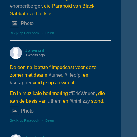
#norbertberger
, die Paranoid van Black
Sabbath verDuitste.
Photo
Bekijk op Facebook
·
Delen
Jolwin.nl
3 weeks ago
De een na laatste filmpodcast voor deze
zomer met daarin
#tuner
,
#lifeofpi
en
#scrapper
vind je op Jolwin.nl.
En in muzikale herinnering
#EricWrixon
, die
aan de basis van
#them
en
#thinlizzy
stond.
Photo
Bekijk op Facebook
·
Delen