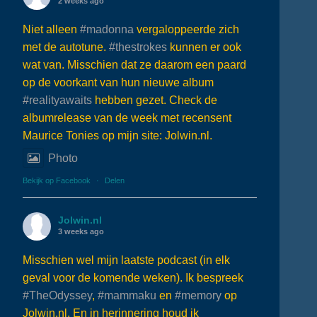
2 weeks ago
Niet alleen
#madonna
vergaloppeerde zich
met de autotune.
#thestrokes
kunnen er ook
wat van. Misschien dat ze daarom een paard
op de voorkant van hun nieuwe album
#realityawaits
hebben gezet. Check de
albumrelease van de week met recensent
Maurice Tonies op mijn site: Jolwin.nl.
Photo
Bekijk op Facebook
·
Delen
Jolwin.nl
3 weeks ago
Misschien wel mijn laatste podcast (in elk
geval voor de komende weken). Ik bespreek
#TheOdyssey
,
#mammaku
en
#memory
op
Jolwin.nl. En in herinnering houd ik