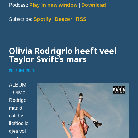
Podcast:
Play in new window
|
Download
Subscribe:
Spotify
|
Deezer
|
RSS
Olivia Rodrigrio heeft veel
Taylor Swift’s mars
20 JUNI 2026
ALBUM
– Olivia
Rodrigo
maakt
catchy
liefdeslie
djes vol