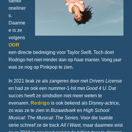
sterke
oneliner
s.
Daarme
e is ze
volgens
OOR
een directe bedreiging voor Taylor Swift. Toch doet
Rodrigo het niet minder dan op haar manier. Vorig jaar
was ze nog op Pinkpop te zien.
In 2021 brak ze als zangeres door met
Drivers License
en had ze ook een nummer-1-hit met
Good 4 U.
Dat
succes heeft ze sindsdien niet meer weten te
evenaren.
Rodrigo
is ook bekend als Disney-actrice,
zo was ze te zien in
Bizaardvark
en
High School
Musical: The Musical: The Series
. Voor die laatste
serie schreef ze de track
All I Want
, maar daarmee wist