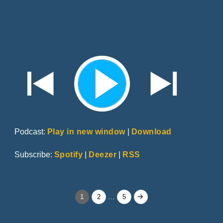
Podcast:
Play in new window
|
Download
Subscribe:
Spotify
|
Deezer
|
RSS
Berichten
Page
Page
Page
1
2
…
5
paginering