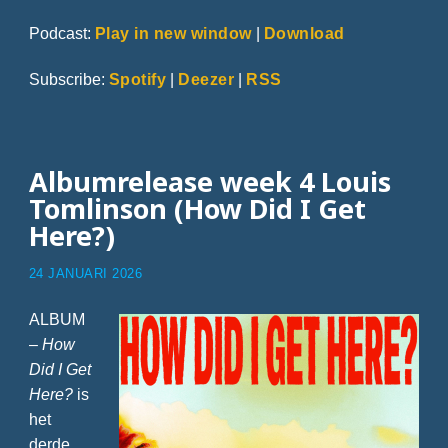
Podcast:
Play in new window
|
Download
Subscribe:
Spotify
|
Deezer
|
RSS
Albumrelease week 4 Louis
Tomlinson (How Did I Get
Here?)
24 JANUARI 2026
ALBUM
–
How
Did I Get
Here?
is
het
derde