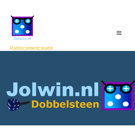
MEN
U
Radiocontentcreator
AND
WIDG
ETS