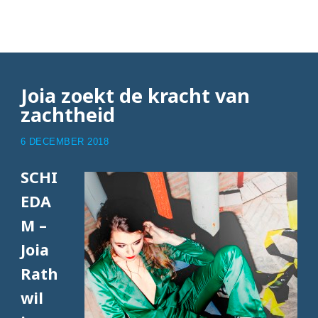
Articles with Schiedam
Joia zoekt de kracht van
zachtheid
6 DECEMBER 2018
SCHI
EDA
M –
Joia
Rath
wil