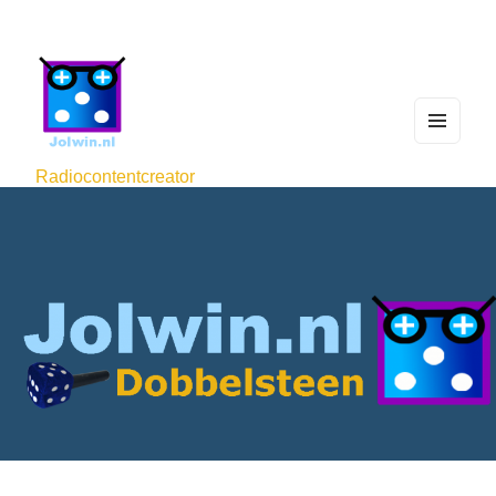
MEN
U
Radiocontentcreator
AND
WIDG
ETS