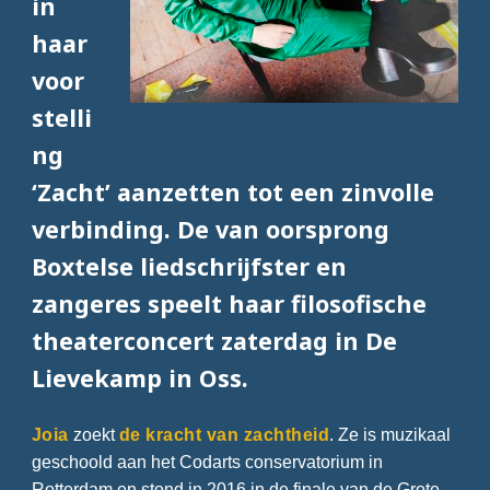
in
haar
voor
stelli
ng
‘Zacht’ aanzetten tot een zinvolle
verbinding. De van oorsprong
Boxtelse liedschrijfster en
zangeres speelt haar filosofische
theaterconcert zaterdag in De
Lievekamp in Oss.
Joia
zoekt
de kracht van zachtheid
. Ze is muzikaal
geschoold aan het Codarts conservatorium in
Rotterdam en stond in 2016 in de finale van de Grote