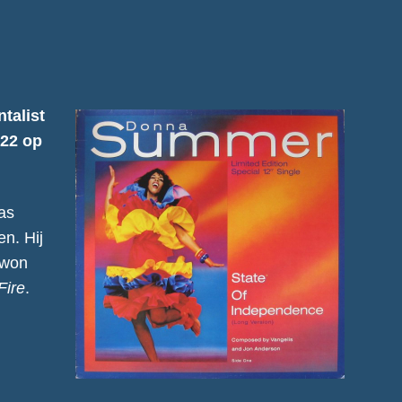
)
talist
022 op
as
n. Hij
 won
Fire
.