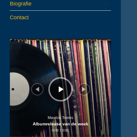
expand
Biografie
child
menu
Contact
Audiospeler
Maurice Tonies
Albumrelease van de week
0:00
/
0:00