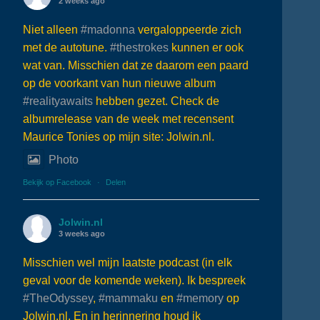
2 weeks ago
Niet alleen
#madonna
vergaloppeerde zich
met de autotune.
#thestrokes
kunnen er ook
wat van. Misschien dat ze daarom een paard
op de voorkant van hun nieuwe album
#realityawaits
hebben gezet. Check de
albumrelease van de week met recensent
Maurice Tonies op mijn site: Jolwin.nl.
Photo
Bekijk op Facebook
·
Delen
Jolwin.nl
3 weeks ago
Misschien wel mijn laatste podcast (in elk
geval voor de komende weken). Ik bespreek
#TheOdyssey
,
#mammaku
en
#memory
op
Jolwin.nl. En in herinnering houd ik