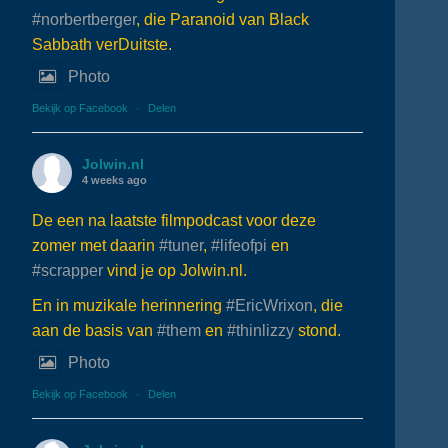
#norbertberger
, die Paranoid van Black
Sabbath verDuitste.
Photo
Bekijk op Facebook
·
Delen
Jolwin.nl
4 weeks ago
De een na laatste filmpodcast voor deze
zomer met daarin
#tuner
,
#lifeofpi
en
#scrapper
vind je op Jolwin.nl.
En in muzikale herinnering
#EricWrixon
, die
aan de basis van
#them
en
#thinlizzy
stond.
Photo
Bekijk op Facebook
·
Delen