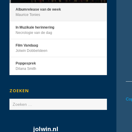
Albumrelease van de week
Maurice Tonies
In Muzikale herinnering
Necrologie van de dag
Film Vandaag
Jolwin Dobbelsteen
Popgesprek
Dilana Smith
ZOEKEN
Cop
Zoeken
naar:
jolwin.nl