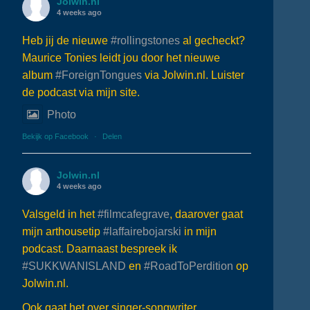
Jolwin.nl
4 weeks ago
Heb jij de nieuwe
#rollingstones
al gecheckt?
Maurice Tonies leidt jou door het nieuwe
album
#ForeignTongues
via Jolwin.nl. Luister
de podcast via mijn site.
Photo
Bekijk op Facebook
·
Delen
Jolwin.nl
4 weeks ago
Valsgeld in het
#filmcafegrave
, daarover gaat
mijn arthousetip
#laffairebojarski
in mijn
podcast. Daarnaast bespreek ik
#SUKKWANISLAND
en
#RoadToPerdition
op
Jolwin.nl.
Ook gaat het over singer-songwriter