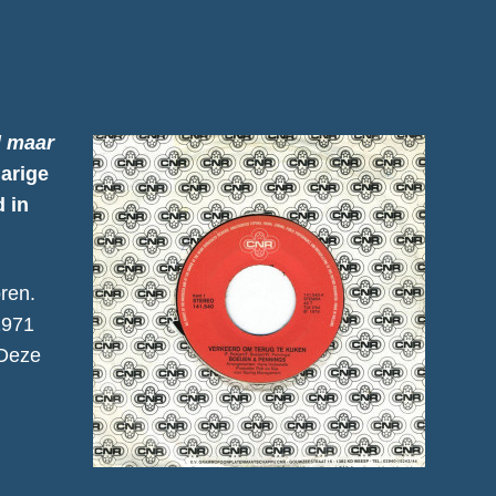
 maar
jarige
d in
ren.
 1971
 Deze