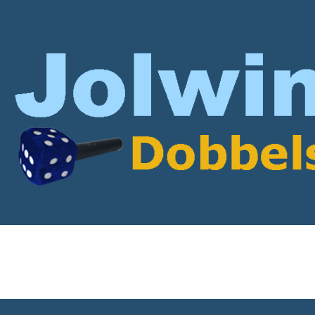
rticles with Wout Penni