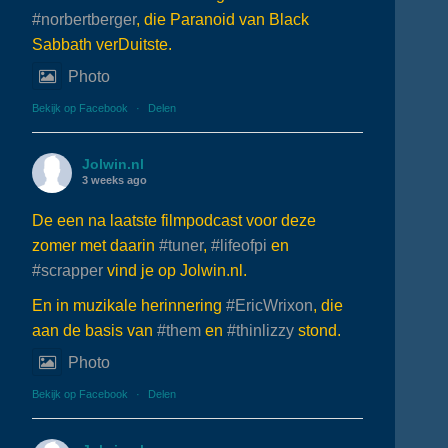
#norbertberger
, die Paranoid van Black
Sabbath verDuitste.
Photo
Bekijk op Facebook
·
Delen
Jolwin.nl
3 weeks ago
De een na laatste filmpodcast voor deze
zomer met daarin
#tuner
,
#lifeofpi
en
#scrapper
vind je op Jolwin.nl.
En in muzikale herinnering
#EricWrixon
, die
aan de basis van
#them
en
#thinlizzy
stond.
Photo
Bekijk op Facebook
·
Delen