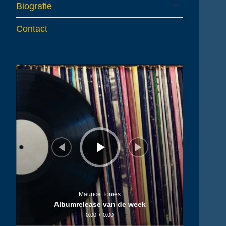
expand
Biografie
child
menu
Contact
Audiospeler
Maurice Tonies
Albumrelease van de week
0:00
/
0:00