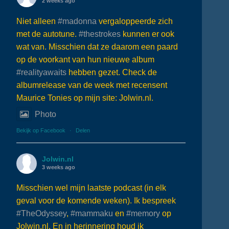
2 weeks ago
Niet alleen
#madonna
vergaloppeerde zich
met de autotune.
#thestrokes
kunnen er ook
wat van. Misschien dat ze daarom een paard
op de voorkant van hun nieuwe album
#realityawaits
hebben gezet. Check de
albumrelease van de week met recensent
Maurice Tonies op mijn site: Jolwin.nl.
Photo
Bekijk op Facebook
·
Delen
Jolwin.nl
3 weeks ago
Misschien wel mijn laatste podcast (in elk
geval voor de komende weken). Ik bespreek
#TheOdyssey
,
#mammaku
en
#memory
op
Jolwin.nl. En in herinnering houd ik