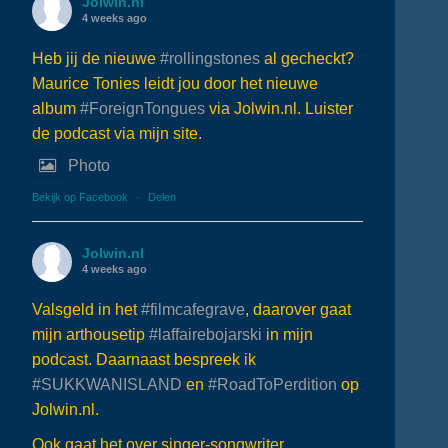
Jolwin.nl
4 weeks ago
Heb jij de nieuwe
#rollingstones
al gecheckt?
Maurice Tonies leidt jou door het nieuwe
album
#ForeignTongues
via Jolwin.nl. Luister
de podcast via mijn site.
Photo
Bekijk op Facebook
·
Delen
Jolwin.nl
4 weeks ago
Valsgeld in het
#filmcafegrave
, daarover gaat
mijn arthousetip
#laffairebojarski
in mijn
podcast. Daarnaast bespreek ik
#SUKKWANISLAND
en
#RoadToPerdition
op
Jolwin.nl.
Ook gaat het over singer-songwriter