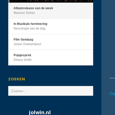
Albumrelease van de week
Maurice Tonies
In Muzikale herinnering
Necrologie van de dag
Film Vandaag
Jolwin Dobbelsteen
Popgesprek
Dilana Smith
ZOEKEN
Zoeken
Cop
naar:
jolwin.nl