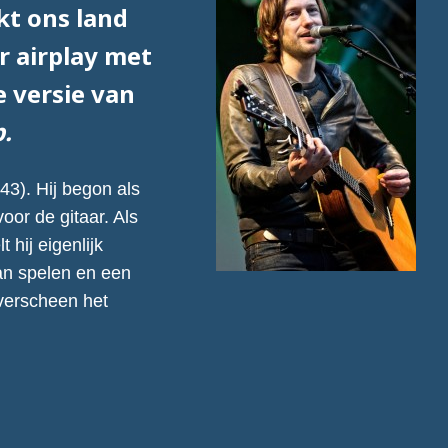
jkt ons land
r airplay met
 versie van
p.
3). Hij begon als
oor de gitaar. Als
 hij eigenlijk
van spelen en een
 verscheen het