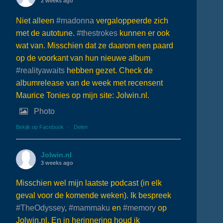
2 weeks ago
Niet alleen
#madonna
vergaloppeerde zich
met de autotune.
#thestrokes
kunnen er ook
wat van. Misschien dat ze daarom een paard
op de voorkant van hun nieuwe album
#realityawaits
hebben gezet. Check de
albumrelease van de week met recensent
Maurice Tonies op mijn site: Jolwin.nl.
Photo
Bekijk op Facebook
·
Delen
Jolwin.nl
3 weeks ago
Misschien wel mijn laatste podcast (in elk
geval voor de komende weken). Ik bespreek
#TheOdyssey
,
#mammaku
en
#memory
op
Jolwin.nl. En in herinnering houd ik