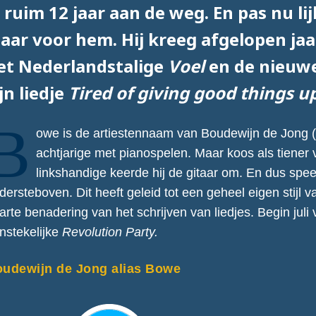
l ruim 12 jaar aan de weg. En pas nu li
laar voor hem. Hij kreeg afgelopen jaa
et Nederlandstalige
Voel
en de nieuwe
jn liedje
Tired of giving good things u
B
owe is de artiestennaam van Boudewijn de Jong (4
achtjarige met pianospelen. Maar koos als tiener v
linkshandige keerde hij de gitaar om. En dus speelt
dersteboven. Dit heeft geleid tot een geheel eigen stijl 
arte benadering van het schrijven van liedjes. Begin juli
nstekelijke
Revolution Party.
udewijn de Jong alias Bowe