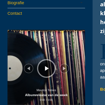
expand
a
Biografie
child
menu
k
Contact
h
zi
Audiospeler
on
ap
aa
Bo
Maurice Tonies
Albumrelease van de week
0:00
/
0:00