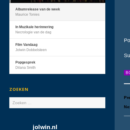
Albumrelease van de week
Maurice Tonies
In Muzikale herinnering
Necrologie van de dag
Po
Film Vandaag
Jolwin Dobbelsteen
Su
Popgesprek
Dilana Smith
B
ZOEKEN
B
Pr
Zoeken
Ne
naar:
n
jolwin.nl