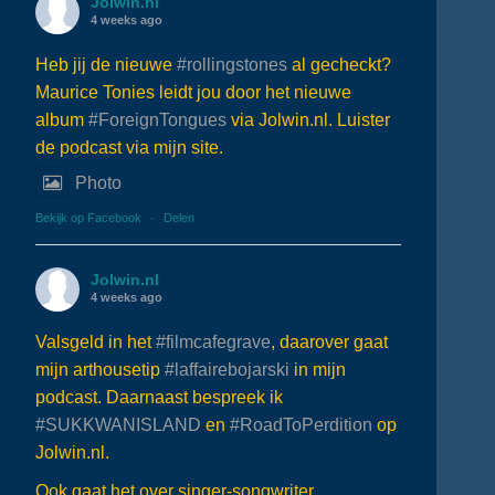
Jolwin.nl
4 weeks ago
Heb jij de nieuwe
#rollingstones
al gecheckt?
Maurice Tonies leidt jou door het nieuwe
album
#ForeignTongues
via Jolwin.nl. Luister
de podcast via mijn site.
Photo
Bekijk op Facebook
·
Delen
Jolwin.nl
4 weeks ago
Valsgeld in het
#filmcafegrave
, daarover gaat
mijn arthousetip
#laffairebojarski
in mijn
podcast. Daarnaast bespreek ik
#SUKKWANISLAND
en
#RoadToPerdition
op
Jolwin.nl.
Ook gaat het over singer-songwriter