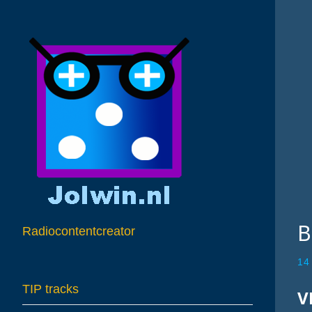
B
Radiocontentcreator
14
TIP tracks
V