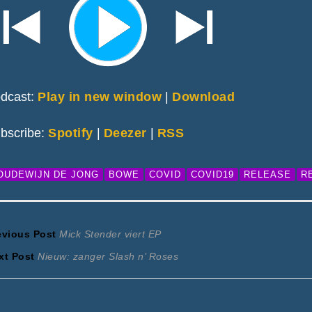
dcast:
Play in new window
|
Download
bscribe:
Spotify
|
Deezer
|
RSS
OUDEWIJN DE JONG
BOWE
COVID
COVID19
RELEASE
R
ericht
Previous
evious Post
Mick Stender viert EP
Next
post:
xt Post
Nieuw: zanger Slash n’ Roses
avigatie
post: