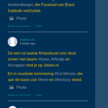
#norbertberger
, die Paranoid van Black
Sabbath verDuitste.
Photo
Bekijk op Facebook
·
Delen
Jolwin.nl
3 weeks ago
De een na laatste filmpodcast voor deze
zomer met daarin
#tuner
,
#lifeofpi
en
#scrapper
vind je op Jolwin.nl.
En in muzikale herinnering
#EricWrixon
, die
aan de basis van
#them
en
#thinlizzy
stond.
Photo
Bekijk op Facebook
·
Delen