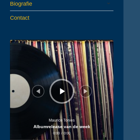
expand
Biografie
child
menu
Contact
Audiospeler
Maurice Tonies
Albumrelease van de week
0:00
/
0:00