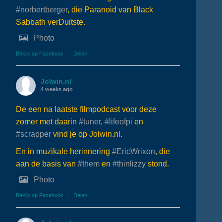
#norbertberger
, die Paranoid van Black
Sabbath verDuitste.
Photo
Bekijk op Facebook
·
Delen
Jolwin.nl
4 weeks ago
De een na laatste filmpodcast voor deze
zomer met daarin
#tuner
,
#lifeofpi
en
#scrapper
vind je op Jolwin.nl.
En in muzikale herinnering
#EricWrixon
, die
aan de basis van
#them
en
#thinlizzy
stond.
Photo
Bekijk op Facebook
·
Delen