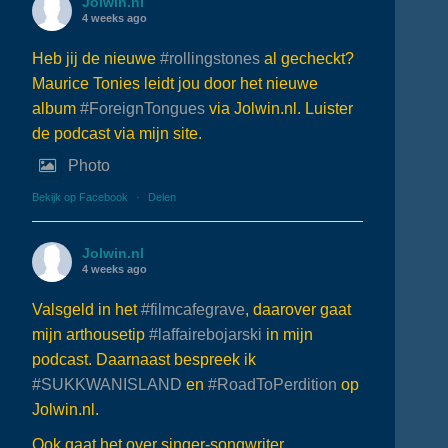
Jolwin.nl
4 weeks ago
Heb jij de nieuwe
#rollingstones
al gecheckt?
Maurice Tonies leidt jou door het nieuwe
album
#ForeignTongues
via Jolwin.nl. Luister
de podcast via mijn site.
Photo
Bekijk op Facebook
·
Delen
Jolwin.nl
4 weeks ago
Valsgeld in het
#filmcafegrave
, daarover gaat
mijn arthousetip
#laffairebojarski
in mijn
podcast. Daarnaast bespreek ik
#SUKKWANISLAND
en
#RoadToPerdition
op
Jolwin.nl.
Ook gaat het over singer-songwriter