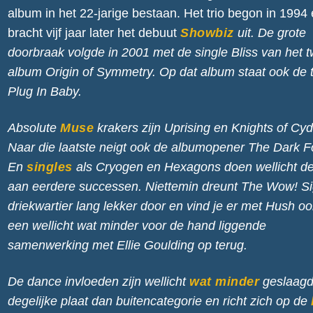
album in het 22-jarige bestaan. Het trio begon in 1994
bracht vijf jaar later het debuut
Showbiz
uit. De grote
doorbraak volgde in 2001 met de single
Bliss
van het 
album
Origin of Symmetry
. Op dat album staat ook de 
Plug In Baby.
Absolute
Muse
krakers zijn
Uprising
en
Knights of Cyd
Naar die laatste neigt ook de albumopener
The Dark F
En
singles
als
Cryogen
en
Hexagons
doen wellicht d
aan eerdere successen. Niettemin dreunt
The Wow! Si
driekwartier lang lekker door en vind je er met
Hush
oo
een wellicht wat minder voor de hand liggende
samenwerking met Ellie Goulding op terug.
De dance invloeden zijn wellicht
wat minder
geslaag
degelijke plaat dan buitencategorie en richt zich op de