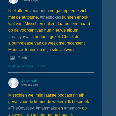
2 weeks ago
Niet alleen
#madonna
vergaloppeerde zich
met de autotune.
#thestrokes
kunnen er ook
wat van. Misschien dat ze daarom een paard
op de voorkant van hun nieuwe album
#realityawaits
hebben gezet. Check de
albumrelease van de week met recensent
Maurice Tonies op mijn site: Jolwin.nl.
Photo
Bekijk op Facebook
·
Delen
Jolwin.nl
4 weeks ago
Misschien wel mijn laatste podcast (in elk
geval voor de komende weken). Ik bespreek
#TheOdyssey
,
#mammaku
en
#memory
op
Jolwin.nl. En in herinnering houd ik