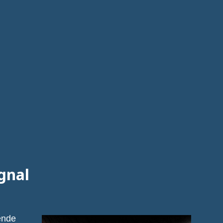
gnal
iende