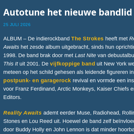
Autotune het nieuwe bandlid
25 JULI 2026
ALBUM – De indierockband
The Strokes
heeft met
Re
Awaits
het zesde album uitgebracht, sinds hun oprichti
1998. De band brak door met
Last Nite
van debuutal
This It
uit 2001. De
vijfkoppige band
uit New York w
meteen op het schild gehesen als leidende figureren i
postpunk- en garagerock
revival en vormde een ins
voor Franz Ferdinand, Arctic Monkeys, Kaiser Chiefs 
Editors.
Reality Awaits
ademt eerder Muse, Radiohead, Rolli
Stones en Lou Reed uit. Hoewel de band zelf beïnvloe
door Buddy Holly en John Lennon is dat minder hoorba