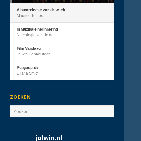
Albumrelease van de week
Maurice Tonies
In Muzikale herinnering
Necrologie van de dag
Film Vandaag
Jolwin Dobbelsteen
Popgesprek
Dilana Smith
ZOEKEN
Zoeken
naar:
jolwin.nl