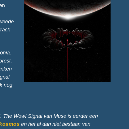
 en
tweede
track
onia.
orest
.
enken
gnal
k nog
d.
The Wow! Signal
van Muse is eerder een
kosmos
en het al dan niet bestaan van