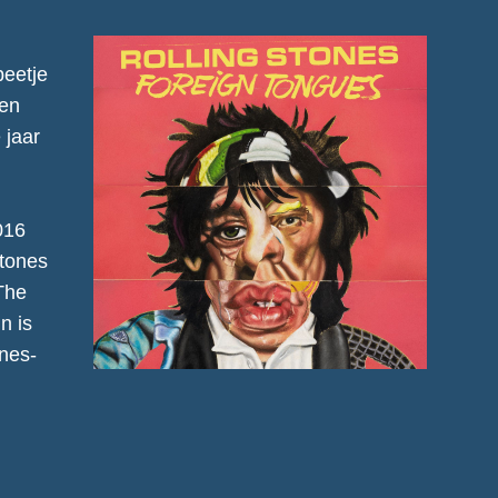
beetje
ten
 jaar
016
tones
The
n is
ones-