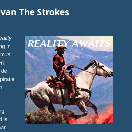
 van The Strokes
ality
ng in
bum
Is
erd
n de
piratie
en
ng
d is
ar.