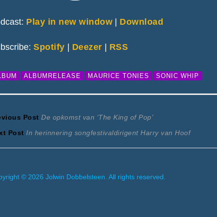
dcast:
Play in new window
|
Download
bscribe:
Spotify
|
Deezer
|
RSS
LBUM
ALBUMRELEASE
MAURICE TONIES
SONIC WHIP
ericht
Previous
evious Post
De opkomst van ‘The King of Pop’
Next
post:
xt Post
In herinnering songfestivaldirigent Harry van Hoof
avigatie
post:
yright © 2026 Jolwin Dobbelsteen. All rights reserved.