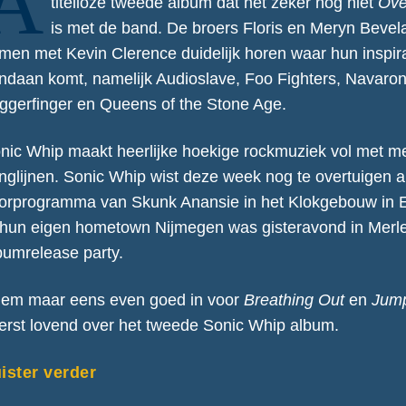
A
titelloze tweede album dat het zeker nog niet
Ove
is met de band. De broers Floris en Meryn Bevel
men met Kevin Clerence duidelijk horen waar hun inspira
ndaan komt, namelijk Audioslave, Foo Fighters, Navaron
iggerfinger en Queens of the Stone Age.
nic Whip maakt heerlijke hoekige rockmuziek vol met m
nglijnen. Sonic Whip wist deze week nog te overtuigen a
orprogramma van Skunk Anansie in het Klokgebouw in 
 hun eigen hometown Nijmegen was gisteravond in Merl
bumrelease party.
em maar eens even goed in voor
Breathing Out
en
Jump 
terst lovend over het tweede Sonic Whip album.
ister verder