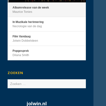
Albumrelease van de week
Maurice Tonies
In Muzikale herinnering
Necrologie van de dag
Film Vandaag
Jolwin Dobbelsteen
Popgesprek
Dilana Smith
ZOEKEN
Zoeken
naar:
jolwin.nl