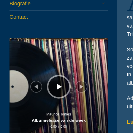
expand
Biografie
child
menu
Contact
sa
va
Tr
Audiospeler
So
za
vo
In
al
Ad
ui
Maurice Tonies
Albumrelease van de week
Lu
0:00
/
0:00