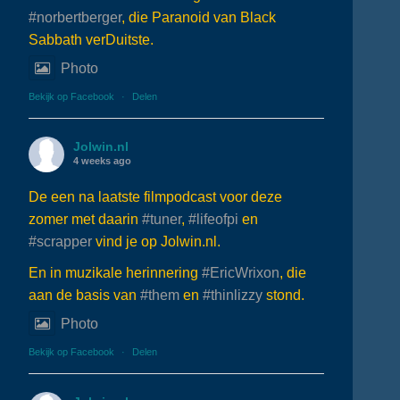
#norbertberger
, die Paranoid van Black
Sabbath verDuitste.
Photo
Bekijk op Facebook
·
Delen
Jolwin.nl
4 weeks ago
De een na laatste filmpodcast voor deze
zomer met daarin
#tuner
,
#lifeofpi
en
#scrapper
vind je op Jolwin.nl.
En in muzikale herinnering
#EricWrixon
, die
aan de basis van
#them
en
#thinlizzy
stond.
Photo
Bekijk op Facebook
·
Delen