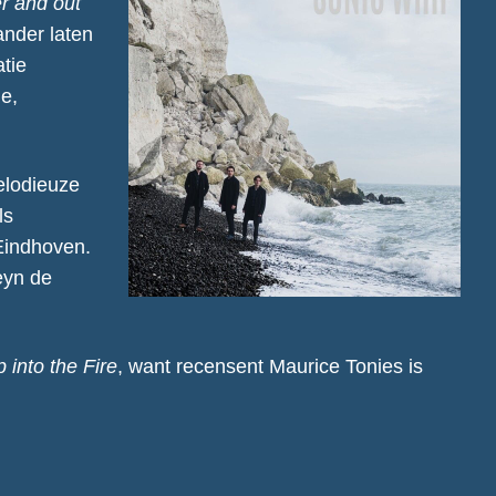
r and out
ander laten
tie
e,
elodieuze
ls
Eindhoven.
eyn de
into the Fire
, want recensent Maurice Tonies is