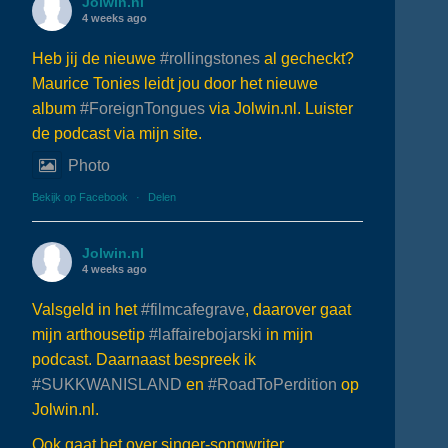
Jolwin.nl
4 weeks ago
Heb jij de nieuwe
#rollingstones
al gecheckt?
Maurice Tonies leidt jou door het nieuwe
album
#ForeignTongues
via Jolwin.nl. Luister
de podcast via mijn site.
Photo
Bekijk op Facebook
·
Delen
Jolwin.nl
4 weeks ago
Valsgeld in het
#filmcafegrave
, daarover gaat
mijn arthousetip
#laffairebojarski
in mijn
podcast. Daarnaast bespreek ik
#SUKKWANISLAND
en
#RoadToPerdition
op
Jolwin.nl.
Ook gaat het over singer-songwriter