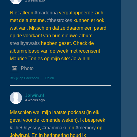
2 weeks ago
Niet alleen
#madonna
vergaloppeerde zich
met de autotune.
#thestrokes
kunnen er ook
wat van. Misschien dat ze daarom een paard
op de voorkant van hun nieuwe album
#realityawaits
hebben gezet. Check de
albumrelease van de week met recensent
Maurice Tonies op mijn site: Jolwin.nl.
Photo
Bekijk op Facebook
·
Delen
Jolwin.nl
4 weeks ago
Misschien wel mijn laatste podcast (in elk
geval voor de komende weken). Ik bespreek
#TheOdyssey
,
#mammaku
en
#memory
op
Jolwin.nl. En in herinnering houd ik