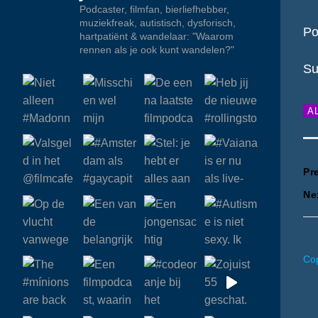
Podcaster, filmfan, bierliefhebber,
muziekfreak, autistisch, dysforisch,
Po
hartpatiënt & wandelaar: "Waarom
rennen als je ook kunt wandelen?"
Su
A
B
Pr
Ne
n
Cop