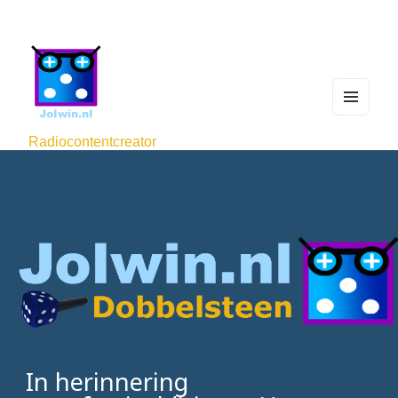
MEN
U
Radiocontentcreator
AND
WIDG
ETS
In herinnering