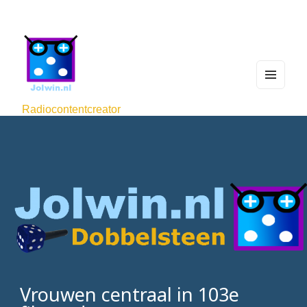
MEN
U
Radiocontentcreator
AND
WIDG
ETS
Vrouwen centraal in 103e