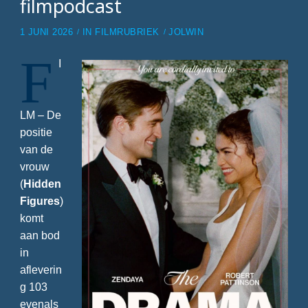
filmpodcast
1 JUNI 2026
IN
FILMRUBRIEK
JOLWIN
F
I
LM – De
positie
van de
vrouw
(
Hidden
Figures
)
komt
aan bod
in
afleverin
g 103
evenals