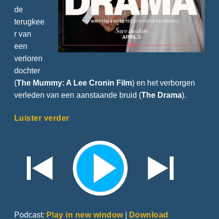
de
terugkee
r van
een
verloren
dochter
(
The Mummy: A Lee Cronin Film
) en het verborgen
verleden van een aanstaande bruid (
The Drama
).
Luister verder
Podcast:
Play in new window
|
Download