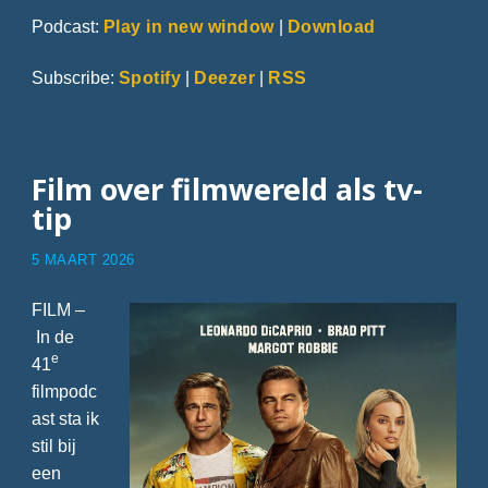
Podcast:
Play in new window
|
Download
Subscribe:
Spotify
|
Deezer
|
RSS
Film over filmwereld als tv-
tip
5 MAART 2026
FILM –
In de
e
41
filmpodc
ast sta ik
stil bij
een