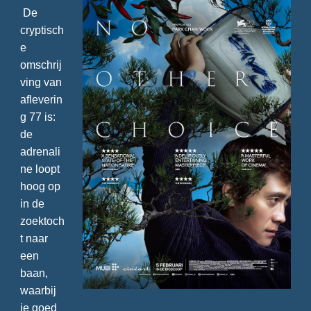
De
cryptisch
e
omschrij
ving van
afleverin
g 77 is:
de
adrenali
ne loopt
hoog op
in de
zoektoch
t naar
een
baan,
waarbij
je goed