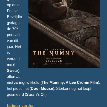
op deze
Friese
Bevrijdin
gsdag in
e
de 70
podcast
van dit
jaar. Het
is
verdom
me (
I
Swear
),
allemaal
niet zo ingewikkeld (
The Mummy: A Lee Cronin Film
);
het piept niet (
Door Mouse
). Sterker nog het loopt
gesmeerd (
Sarah’s Oil
).
Luister verder