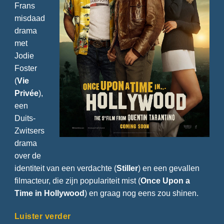
Frans
misdaad
drama
met
Jodie
Foster
(
Vie
Privée
),
een
Duits-
Zwitsers
drama
over de
identiteit van een verdachte (
Stiller
) en een gevallen
filmacteur, die zijn populariteit mist (
Once Upon a
Time in Hollywood
) en graag nog eens zou shinen.
Luister verder