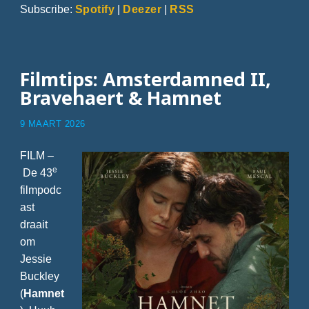
Subscribe:
Spotify
|
Deezer
|
RSS
Filmtips: Amsterdamned II,
Bravehaert & Hamnet
9 MAART 2026
FILM –
e
De 43
filmpodc
ast
draait
om
Jessie
Buckley
(
Hamnet