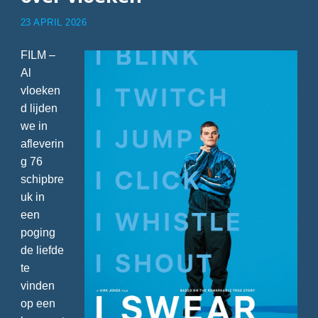
23 APRIL 2026
FILM –
Al
vloeken
d lijden
we in
afleverin
g 76
schipbre
uk in
een
poging
de liefde
te
vinden
op een