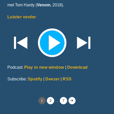
met Tom Hardy (
Venom
, 2018).
Luister verder
Podcast:
Play in new window
|
Download
Subscribe:
Spotify
|
Deezer
|
RSS
Berichten
Page
Page
Page
1
2
…
7
paginering