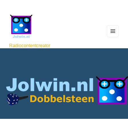
MEN
U
Radiocontentcreator
AND
WIDG
ETS