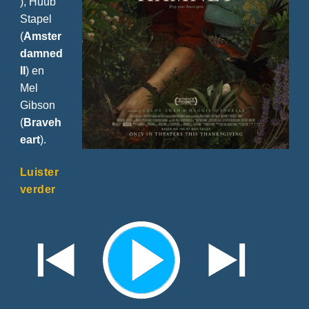
), Huub
Stapel
(
Amster
damned
II
) en
Mel
Gibson
(
Braveh
eart
).
Luister
verder