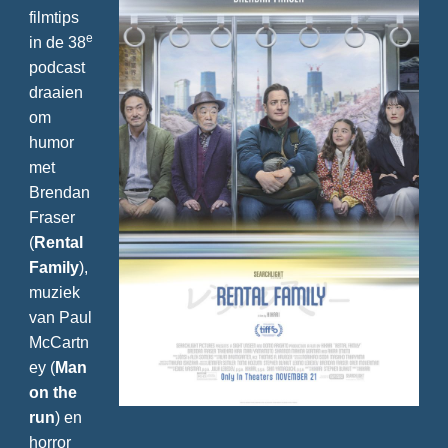
filmtips
e
in de 38
podcast
draaien
om
humor
met
Brendan
Fraser
(
Rental
Family
),
muziek
van Paul
McCartn
ey (
Man
on the
run
) en
horror