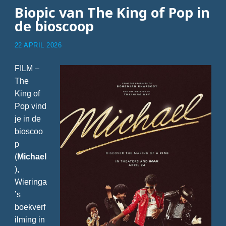
Biopic van The King of Pop in
de bioscoop
22 APRIL 2026
FILM –
The
King of
Pop vind
je in de
bioscoo
p
(
Michael
),
Wieringa
’s
boekverf
ilming in