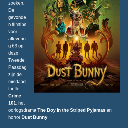
zoeken.
De
gevonde
n filmtips
voor
afleverin
g 63 op
deze
Tweede
Paasdag
zijn de
misdaad
thriller
Crime
101
, het
oorlogsdrama
The Boy in the Striped Pyjamas
en
horror
Dust Bunny
.