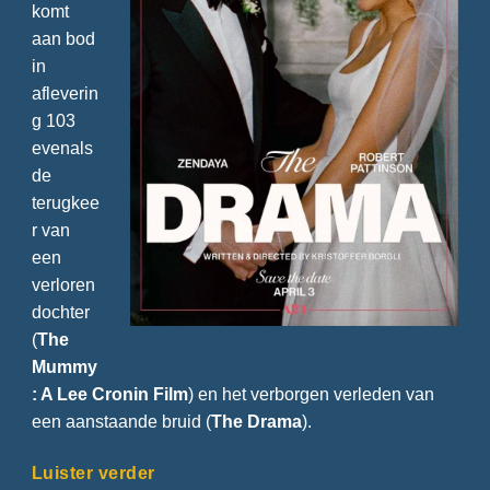
komt
aan bod
in
afleverin
g 103
evenals
de
terugkee
r van
een
verloren
dochter
(
The
Mummy
: A Lee Cronin Film
) en het verborgen verleden van
een aanstaande bruid (
The Drama
).
Luister verder