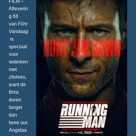
FILM –
Afleverin
g 68
van
Film
Vandaag
is
speciaal
voor
iedereen
met
zitvlees,
want de
films
duren
langer
dan
twee uur.
Angstaa