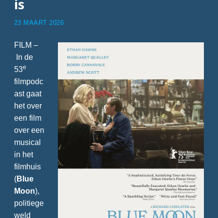
is
23 MAART 2026
FILM –
In de
e
53
filmpodc
ast gaat
het over
een film
over een
musical
in het
filmhuis
(
Blue
Moon
),
politiege
weld