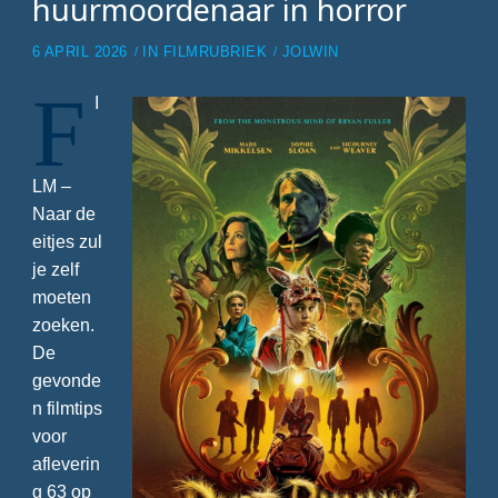
huurmoordenaar in horror
6 APRIL 2026
IN
FILMRUBRIEK
JOLWIN
F
I
LM –
Naar de
eitjes zul
je zelf
moeten
zoeken.
De
gevonde
n filmtips
voor
afleverin
g 63 op