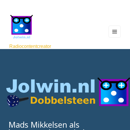
MEN
U
Radiocontentcreator
AND
WIDG
ETS
Mads Mikkelsen als