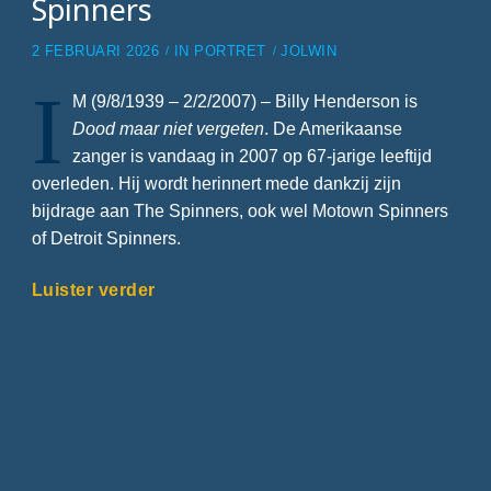
Spinners
2 FEBRUARI 2026
IN
PORTRET
JOLWIN
I
M (9/8/1939 – 2/2/2007) – Billy Henderson is
Dood maar niet vergeten
. De Amerikaanse
zanger is vandaag in 2007 op 67-jarige leeftijd
overleden. Hij wordt herinnert mede dankzij zijn
bijdrage aan The Spinners, ook wel Motown Spinners
of Detroit Spinners.
Luister verder