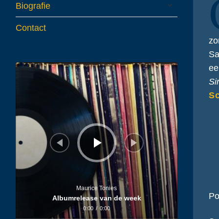
expand
Biografie
child
menu
Contact
z
Sa
Audiospeler
ee
Si
S
Maurice Tonies
Po
Albumrelease van de week
0:00
/
0:00