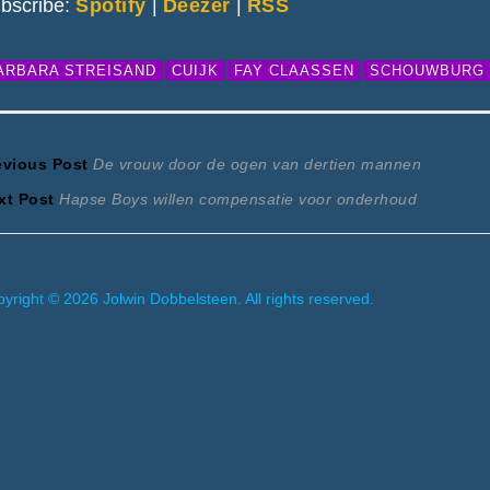
bscribe:
Spotify
|
Deezer
|
RSS
ARBARA STREISAND
CUIJK
FAY CLAASSEN
SCHOUWBURG
ericht
Previous
evious Post
De vrouw door de ogen van dertien mannen
Next
post:
xt Post
Hapse Boys willen compensatie voor onderhoud
avigatie
post:
yright © 2026 Jolwin Dobbelsteen. All rights reserved.