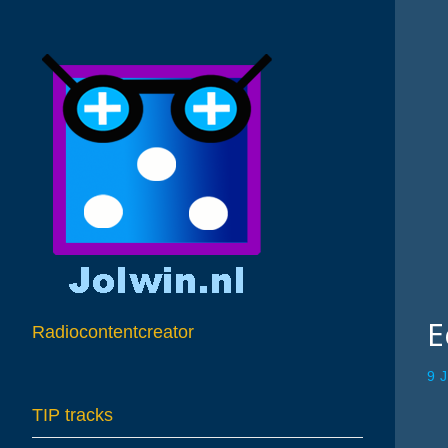
E
Radiocontentcreator
9 
TIP tracks