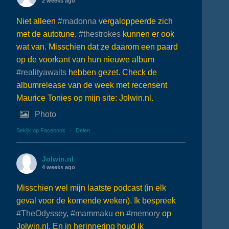
2 weeks ago
Niet alleen
#madonna
vergaloppeerde zich
met de autotune.
#thestrokes
kunnen er ook
wat van. Misschien dat ze daarom een paard
op de voorkant van hun nieuwe album
#realityawaits
hebben gezet. Check de
albumrelease van de week met recensent
Maurice Tonies op mijn site: Jolwin.nl.
Photo
Bekijk op Facebook
·
Delen
Jolwin.nl
4 weeks ago
Misschien wel mijn laatste podcast (in elk
geval voor de komende weken). Ik bespreek
#TheOdyssey
,
#mammaku
en
#memory
op
Jolwin.nl. En in herinnering houd ik