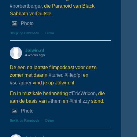
#norbertberger
, die Paranoid van Black
Sabbath verDuitste.
Photo
Bekijk op Facebook
·
Delen
Jolwin.nl
4 weeks ago
De een na laatste filmpodcast voor deze
zomer met daarin
#tuner
,
#lifeofpi
en
#scrapper
vind je op Jolwin.nl.
En in muzikale herinnering
#EricWrixon
, die
aan de basis van
#them
en
#thinlizzy
stond.
Photo
Bekijk op Facebook
·
Delen