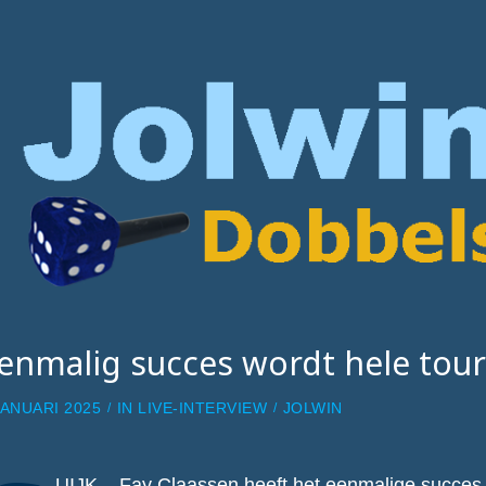
enmalig succes wordt hele tou
JANUARI 2025
IN
LIVE-INTERVIEW
JOLWIN
UIJK – Fay Claassen heeft het eenmalige succes