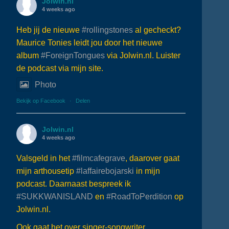
Jolwin.nl
4 weeks ago
Heb jij de nieuwe
#rollingstones
al gecheckt?
Maurice Tonies leidt jou door het nieuwe
album
#ForeignTongues
via Jolwin.nl. Luister
de podcast via mijn site.
Photo
Bekijk op Facebook
·
Delen
Jolwin.nl
4 weeks ago
Valsgeld in het
#filmcafegrave
, daarover gaat
mijn arthousetip
#laffairebojarski
in mijn
podcast. Daarnaast bespreek ik
#SUKKWANISLAND
en
#RoadToPerdition
op
Jolwin.nl.
Ook gaat het over singer-songwriter