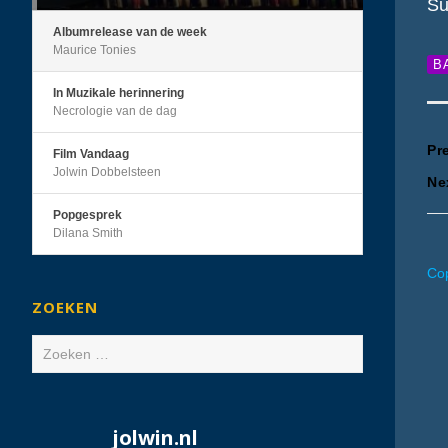
Su
Albumrelease van de week
Maurice Tonies
B
In Muzikale herinnering
Necrologie van de dag
B
Pr
Film Vandaag
Jolwin Dobbelsteen
Ne
n
Popgesprek
Dilana Smith
Cop
ZOEKEN
Zoeken
naar:
jolwin.nl