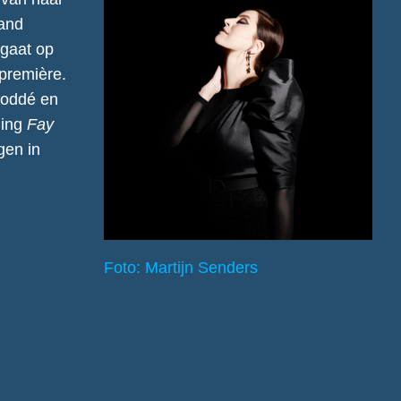
sand
 gaat op
première.
Boddé en
ling
Fay
gen in
Foto: Martijn Senders