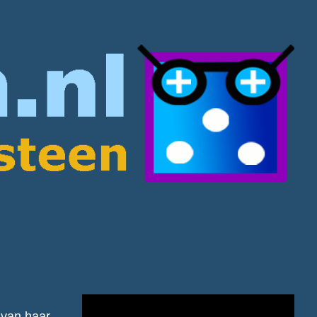
r
 van haar