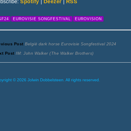
bscribe:
Spotify
|
Deezer
|
RSS
SF24
EUROVISIE SONGFESTIVAL
EUROVISION
ericht
Previous
evious Post
België dark horse Eurovisie Songfestival 2024
Next
post:
xt Post
IM: John Walker (The Walker Brothers)
avigatie
post:
yright © 2026 Jolwin Dobbelsteen. All rights reserved.