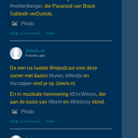
#norbertberger
, die Paranoid van Black
Sabbath verDuitste.
Photo
Bekijk op Facebook
·
Delen
Jolwin.nl
4 weeks ago
De een na laatste filmpodcast voor deze
zomer met daarin
#tuner
,
#lifeofpi
en
#scrapper
vind je op Jolwin.nl.
En in muzikale herinnering
#EricWrixon
, die
aan de basis van
#them
en
#thinlizzy
stond.
Photo
Bekijk op Facebook
·
Delen