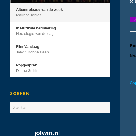
Su
Albumrelease van de week
Maurice Tonies
E
In Muzikale herinnering
Necrologie van de dag
B
Pr
Film Vandaag
Jolwin Dobbelsteen
Ne
n
Popgesprek
Dilana Smith
Cop
ZOEKEN
Zoeken
naar:
jolwin.nl