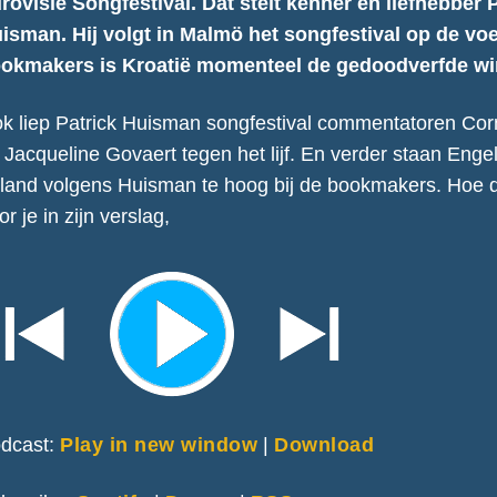
rovisie Songfestival. Dat stelt kenner en liefhebber 
isman. Hij volgt in Malmö het songfestival op de voet
okmakers is Kroatië momenteel de gedoodverfde wi
k liep Patrick Huisman songfestival commentatoren Co
 Jacqueline Govaert tegen het lijf. En verder staan Enge
rland volgens Huisman te hoog bij de bookmakers. Hoe 
or je in zijn verslag,
dcast:
Play in new window
|
Download