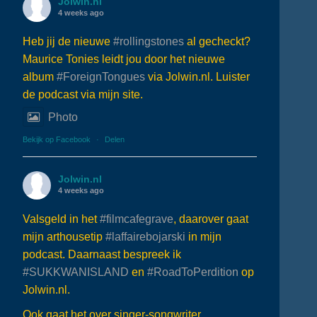
Jolwin.nl
4 weeks ago
Heb jij de nieuwe
#rollingstones
al gecheckt?
Maurice Tonies leidt jou door het nieuwe
album
#ForeignTongues
via Jolwin.nl. Luister
de podcast via mijn site.
Photo
Bekijk op Facebook
·
Delen
Jolwin.nl
4 weeks ago
Valsgeld in het
#filmcafegrave
, daarover gaat
mijn arthousetip
#laffairebojarski
in mijn
podcast. Daarnaast bespreek ik
#SUKKWANISLAND
en
#RoadToPerdition
op
Jolwin.nl.
Ook gaat het over singer-songwriter