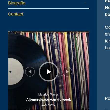
Eu
expand
Biografie
child
Hu
menu
Contact
bo
Oo
Audiospeler
en
Ie
ho
Maurice Tonies
Po
Albumrelease van de week
0:00
/
0:00