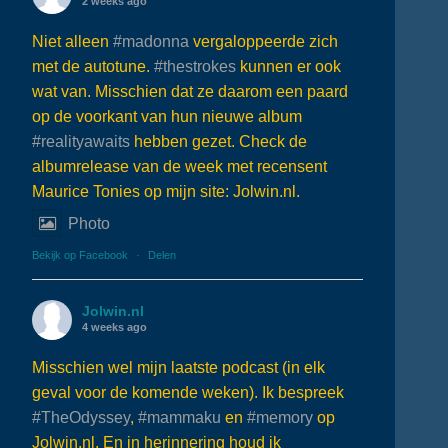
2 weeks ago
Niet alleen
#madonna
vergaloppeerde zich
met de autotune.
#thestrokes
kunnen er ook
wat van. Misschien dat ze daarom een paard
op de voorkant van hun nieuwe album
#realityawaits
hebben gezet. Check de
albumrelease van de week met recensent
Maurice Tonies op mijn site: Jolwin.nl.
Photo
Bekijk op Facebook
·
Delen
Jolwin.nl
4 weeks ago
Misschien wel mijn laatste podcast (in elk
geval voor de komende weken). Ik bespreek
#TheOdyssey
,
#mammaku
en
#memory
op
Jolwin.nl. En in herinnering houd ik