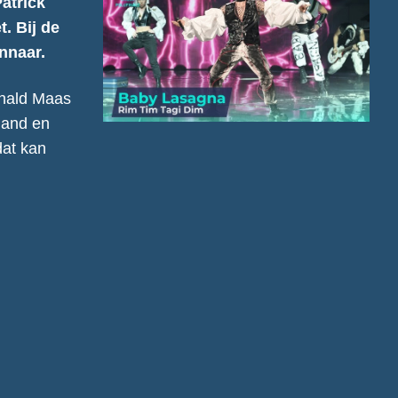
Patrick
. Bij de
nnaar.
rnald Maas
land en
dat kan