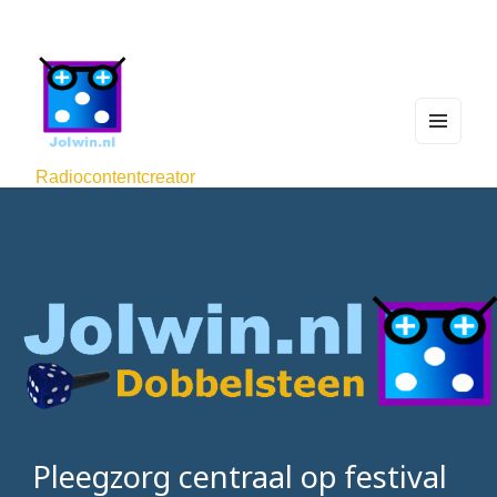
MEN
U
Radiocontentcreator
AND
WIDG
ETS
Pleegzorg centraal op festival