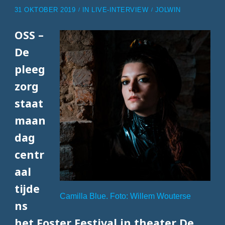
31 OKTOBER 2019
IN
LIVE-INTERVIEW
JOLWIN
OSS –
De
pleeg
zorg
staat
maan
dag
centr
aal
tijde
Camilla Blue. Foto: Willem Wouterse
ns
het Foster Festival in theater De