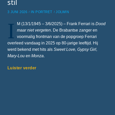
stil
3 JUNI 2026
IN
PORTRET
JOLWIN
I
M (13/1/1945 – 3/6/2025) – Frank Ferrari is
Dood
maar niet vergeten
. De Brabantse zanger en
voormalig frontman van de popgroep Ferrari
overleed vandaag in 2025 op 80-jarige leeftijd. Hij
werd bekend met hits als
Sweet Love, Gypsy Girl,
Mary-Lou
en
Monza
.
Luister verder