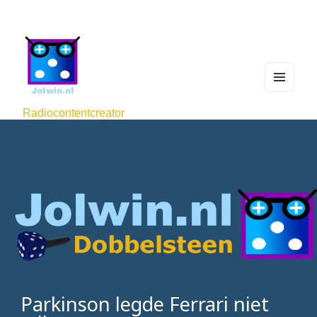
MEN
U
Radiocontentcreator
AND
WIDG
ETS
Parkinson legde Ferrari niet