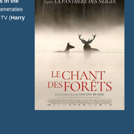
 in the
generaties
 TV (
Harry