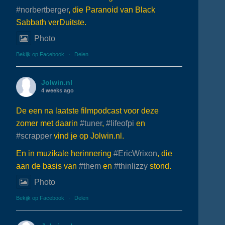
#norbertberger
, die Paranoid van Black
Sabbath verDuitste.
Photo
Bekijk op Facebook
·
Delen
Jolwin.nl
4 weeks ago
De een na laatste filmpodcast voor deze
zomer met daarin
#tuner
,
#lifeofpi
en
#scrapper
vind je op Jolwin.nl.
En in muzikale herinnering
#EricWrixon
, die
aan de basis van
#them
en
#thinlizzy
stond.
Photo
Bekijk op Facebook
·
Delen