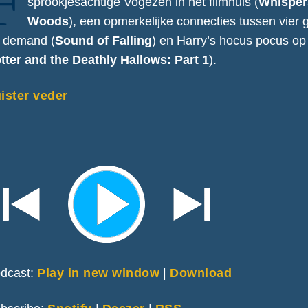
F
sprookjesachtige Vogezen in het filmhuis (
Whispers
Woods
), een opmerkelijke connecties tussen vier 
 demand (
Sound of Falling
) en Harry’s hocus pocus op
tter and the Deathly Hallows: Part 1
).
ister veder
dcast:
Play in new window
|
Download