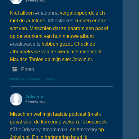
2 weeks ago
Niet alleen
#madonna
vergaloppeerde zich
met de autotune.
#thestrokes
kunnen er ook
wat van. Misschien dat ze daarom een paard
op de voorkant van hun nieuwe album
#realityawaits
hebben gezet. Check de
albumrelease van de week met recensent
Maurice Tonies op mijn site: Jolwin.nl.
Photo
Bekijk op Facebook
·
Delen
Jolwin.nl
4 weeks ago
Misschien wel mijn laatste podcast (in elk
geval voor de komende weken). Ik bespreek
#TheOdyssey
,
#mammaku
en
#memory
op
Jolwin.nl. En in herinnering houd ik