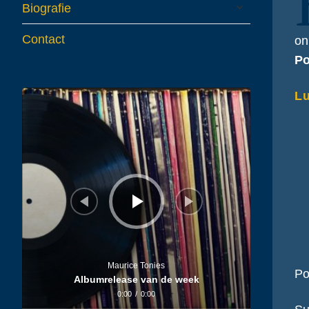
expand
Biografie
child
menu
Contact
on
Po
Audiospeler
Lu
Maurice Tonies
Po
Albumrelease van de week
0:00
/
0:00