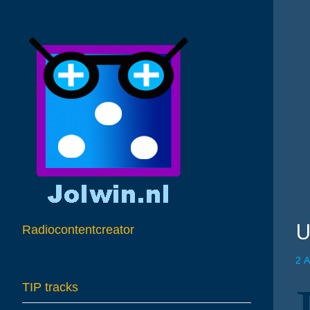
U
Radiocontentcreator
2 
TIP tracks