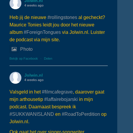
Jolwin.nl
4 weeks ago
Heb jij de nieuwe
#rollingstones
al gecheckt?
Maurice Tonies leidt jou door het nieuwe
album
#ForeignTongues
via Jolwin.nl. Luister
de podcast via mijn site.
Photo
Bekijk op Facebook
·
Delen
Jolwin.nl
4 weeks ago
Valsgeld in het
#filmcafegrave
, daarover gaat
mijn arthousetip
#laffairebojarski
in mijn
podcast. Daarnaast bespreek ik
#SUKKWANISLAND
en
#RoadToPerdition
op
Jolwin.nl.
Ook gaat het over singer-songwriter