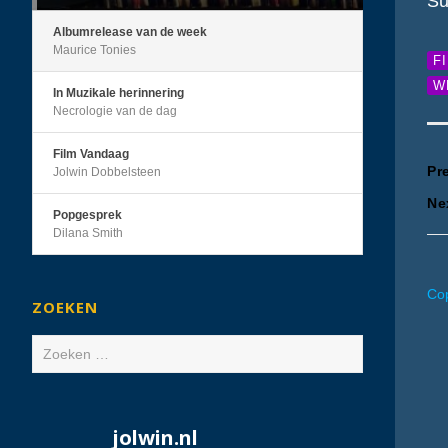
Su
Albumrelease van de week
Maurice Tonies
F
W
In Muzikale herinnering
Necrologie van de dag
Film Vandaag
B
Pr
Jolwin Dobbelsteen
Ne
n
Popgesprek
Dilana Smith
Cop
ZOEKEN
Zoeken
naar:
jolwin.nl