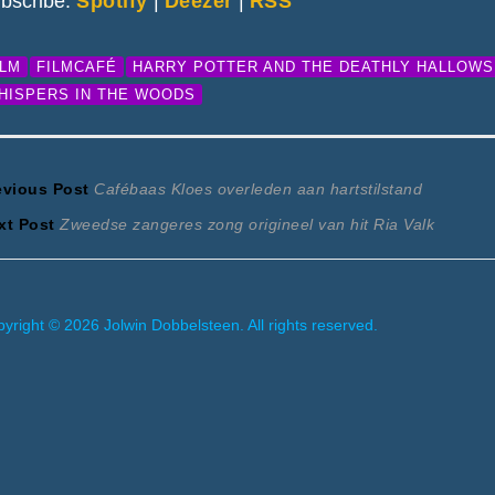
bscribe:
Spotify
|
Deezer
|
RSS
ILM
FILMCAFÉ
HARRY POTTER AND THE DEATHLY HALLOWS:
HISPERS IN THE WOODS
ericht
Previous
evious Post
Cafébaas Kloes overleden aan hartstilstand
Next
post:
xt Post
Zweedse zangeres zong origineel van hit Ria Valk
avigatie
post:
yright © 2026 Jolwin Dobbelsteen. All rights reserved.