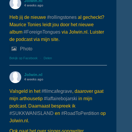
Jolwin.nl
4 weeks ago
Heb jij de nieuwe
#rollingstones
al gecheckt?
Maurice Tonies leidt jou door het nieuwe
album
#ForeignTongues
via Jolwin.nl. Luister
de podcast via mijn site.
Photo
Bekijk op Facebook
·
Delen
Jolwin.nl
4 weeks ago
Valsgeld in het
#filmcafegrave
, daarover gaat
mijn arthousetip
#laffairebojarski
in mijn
podcast. Daarnaast bespreek ik
#SUKKWANISLAND
en
#RoadToPerdition
op
Jolwin.nl.
Ook gaat het over singer-songwriter