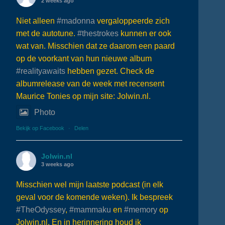
2 weeks ago
Niet alleen
#madonna
vergaloppeerde zich
met de autotune.
#thestrokes
kunnen er ook
wat van. Misschien dat ze daarom een paard
op de voorkant van hun nieuwe album
#realityawaits
hebben gezet. Check de
albumrelease van de week met recensent
Maurice Tonies op mijn site: Jolwin.nl.
Photo
Bekijk op Facebook
·
Delen
Jolwin.nl
3 weeks ago
Misschien wel mijn laatste podcast (in elk
geval voor de komende weken). Ik bespreek
#TheOdyssey
,
#mammaku
en
#memory
op
Jolwin.nl. En in herinnering houd ik