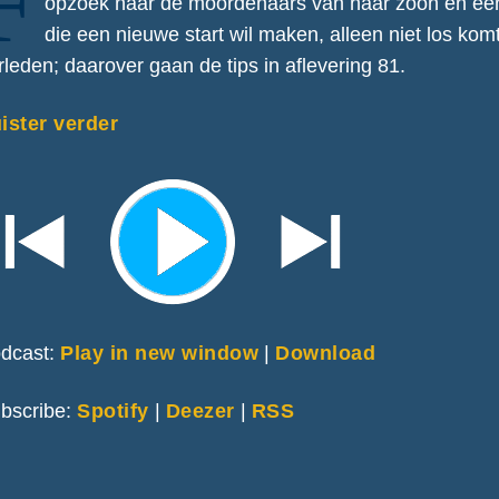
F
opzoek naar de moordenaars van haar zoon en een
die een nieuwe start wil maken, alleen niet los kom
rleden; daarover gaan de tips in aflevering 81.
ister verder
dcast:
Play in new window
|
Download
bscribe:
Spotify
|
Deezer
|
RSS