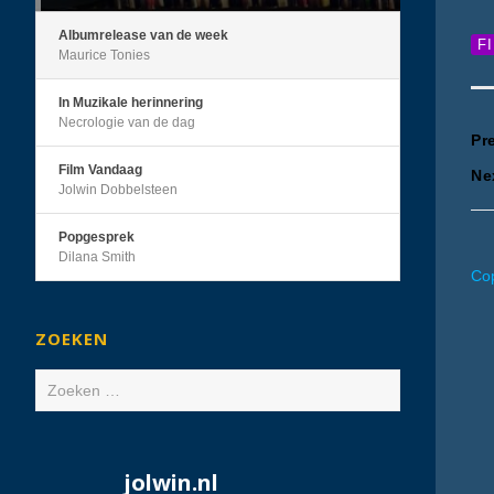
Albumrelease van de week
F
Maurice Tonies
In Muzikale herinnering
Necrologie van de dag
B
Pr
Film Vandaag
Ne
n
Jolwin Dobbelsteen
Popgesprek
Dilana Smith
Cop
ZOEKEN
Zoeken
naar:
jolwin.nl