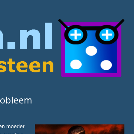
probleem
 een moeder