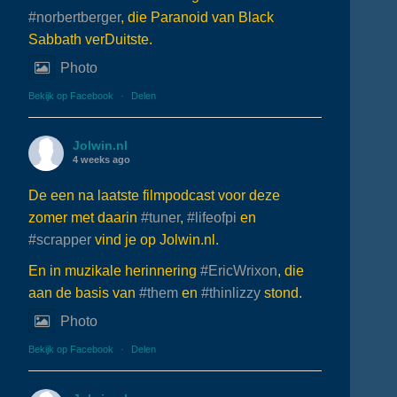
#norbertberger
, die Paranoid van Black
Sabbath verDuitste.
Photo
Bekijk op Facebook
·
Delen
Jolwin.nl
4 weeks ago
De een na laatste filmpodcast voor deze
zomer met daarin
#tuner
,
#lifeofpi
en
#scrapper
vind je op Jolwin.nl.
En in muzikale herinnering
#EricWrixon
, die
aan de basis van
#them
en
#thinlizzy
stond.
Photo
Bekijk op Facebook
·
Delen