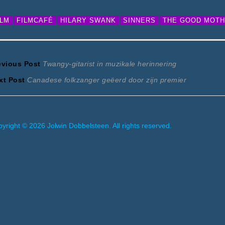
ILM
FILMCAFÉ
HILARY SWANK
SINNERS
THE GOOD MOT
ericht
Previous
evious Post
Twangy-gitarist in muzikale herinnering
Next
post:
xt Post
Canadese folkzanger geëerd door zijn premier
avigatie
post:
yright © 2026 Jolwin Dobbelsteen. All rights reserved.