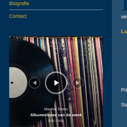
expand
Biografie
child
menu
Contact
ve
Lu
Audiospeler
Po
Su
Maurice Tonies
Albumrelease van de week
0:00
/
0:00