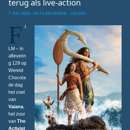
terug als live-action
7 JULI 2026
IN
FILMRUBRIEK
JOLWIN
F
I
LM – In
afleverin
g 129 op
Wereld
Chocola
de dag
het zoet
van
Vaiana
,
het zuur
van
The
Activist