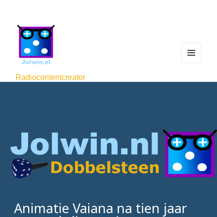
MEN
U
Radiocontentcreator
AND
WIDG
ETS
Animatie Vaiana na tien jaar