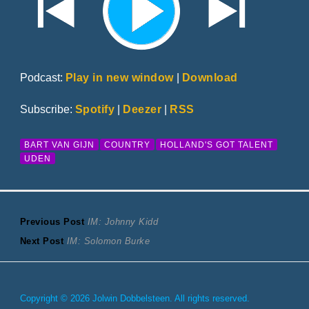
Podcast:
Play in new window
|
Download
Subscribe:
Spotify
|
Deezer
|
RSS
BART VAN GIJN
COUNTRY
HOLLAND'S GOT TALENT
UDEN
Bericht
Previous
Previous Post
IM: Johnny Kidd
Next
post:
Next Post
IM: Solomon Burke
navigatie
post:
Copyright © 2026 Jolwin Dobbelsteen. All rights reserved.