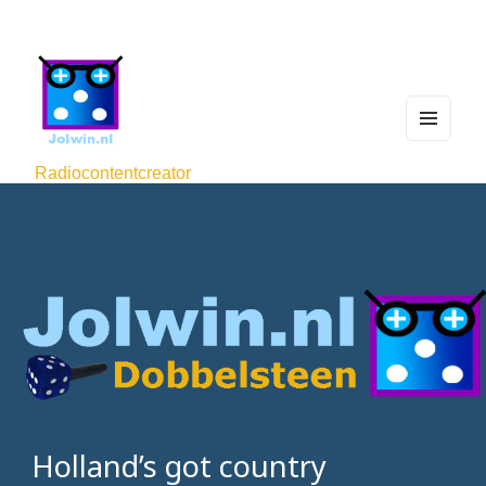
MEN
U
Radiocontentcreator
AND
WIDG
ETS
Holland’s got country