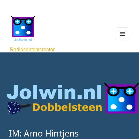
MEN
U
Radiocontentcreator
AND
WIDG
ETS
IM: Arno Hintjens