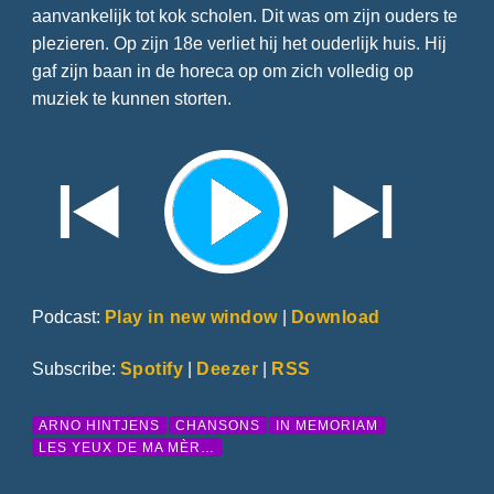
aanvankelijk tot kok scholen. Dit was om zijn ouders te
plezieren. Op zijn 18e verliet hij het ouderlijk huis. Hij
gaf zijn baan in de horeca op om zich volledig op
muziek te kunnen storten.
Podcast:
Play in new window
|
Download
Subscribe:
Spotify
|
Deezer
|
RSS
ARNO HINTJENS
CHANSONS
IN MEMORIAM
LES YEUX DE MA MÈR…