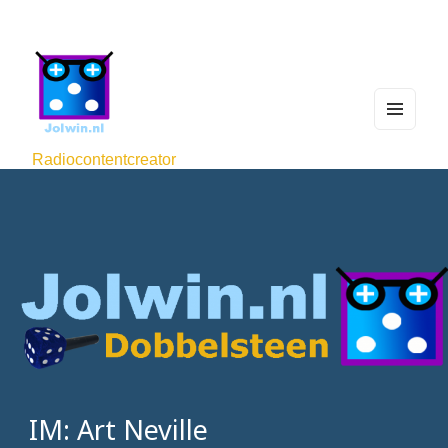
MEN
U
Radiocontentcreator
AND
WIDG
ETS
IM: Art Neville