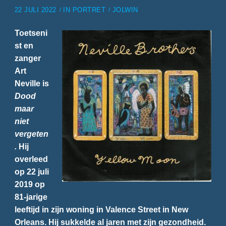
22 JULI 2022
IN
PORTRET
JOLWIN
Toetseni
st en
zanger
Art
Neville is
Dood
maar
niet
vergeten
.
Hij
overleed
op 22 juli
2019 op
81-jarige
leeftijd in zijn woning in Valence Street in New
Orleans. Hij sukkelde al jaren met zijn gezondheid.