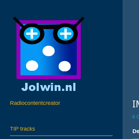
I
Radiocontentcreator
6 
TIP tracks
De