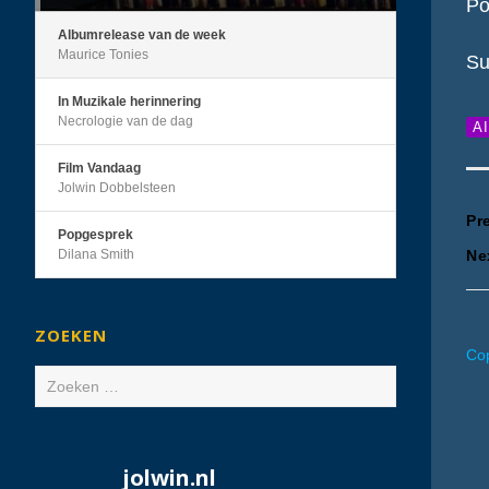
Po
Albumrelease van de week
Maurice Tonies
Su
In Muzikale herinnering
Necrologie van de dag
A
Film Vandaag
Jolwin Dobbelsteen
B
Pr
Popgesprek
Dilana Smith
Ne
n
ZOEKEN
Cop
Zoeken
naar:
jolwin.nl