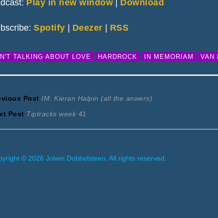
dcast:
Play in new window
|
Download
bscribe:
Spotify
|
Deezer
|
RSS
IN'T TALKING ABOUT LOVE
HARDROCK
IN MEMORIAM
VAN
ericht
Previous
evious Post
IM: Kieran Halpin (all the anwers)
Next
post:
xt Post
Tiptracks week 41
avigatie
post:
yright © 2026 Jolwin Dobbelsteen. All rights reserved.