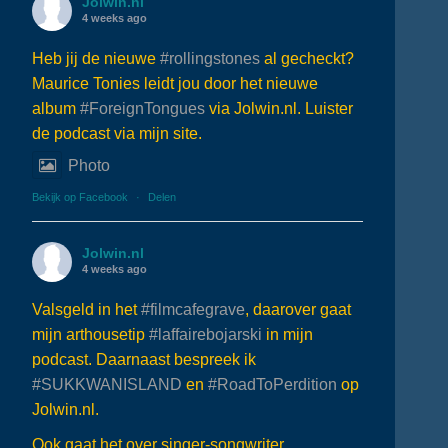
Jolwin.nl
4 weeks ago
Heb jij de nieuwe
#rollingstones
al gecheckt?
Maurice Tonies leidt jou door het nieuwe
album
#ForeignTongues
via Jolwin.nl. Luister
de podcast via mijn site.
Photo
Bekijk op Facebook
·
Delen
Jolwin.nl
4 weeks ago
Valsgeld in het
#filmcafegrave
, daarover gaat
mijn arthousetip
#laffairebojarski
in mijn
podcast. Daarnaast bespreek ik
#SUKKWANISLAND
en
#RoadToPerdition
op
Jolwin.nl.
Ook gaat het over singer-songwriter