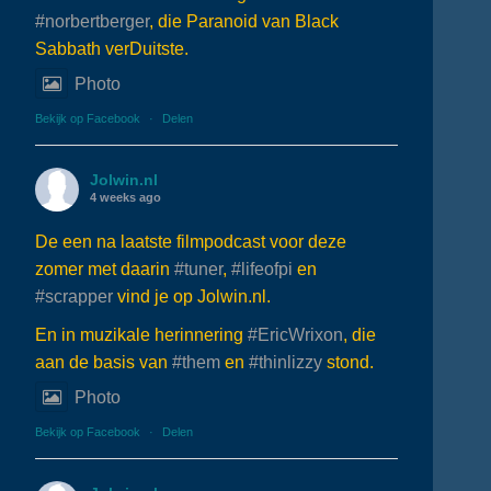
#norbertberger
, die Paranoid van Black
Sabbath verDuitste.
Photo
Bekijk op Facebook
·
Delen
Jolwin.nl
4 weeks ago
De een na laatste filmpodcast voor deze
zomer met daarin
#tuner
,
#lifeofpi
en
#scrapper
vind je op Jolwin.nl.
En in muzikale herinnering
#EricWrixon
, die
aan de basis van
#them
en
#thinlizzy
stond.
Photo
Bekijk op Facebook
·
Delen