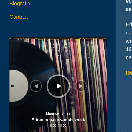
ve
expand
Biografie
child
ee
menu
Contact
Ed
da
Audiospeler
wa
19
na
IM
Maurice Tonies
Albumrelease van de week
0:00
/
0:00