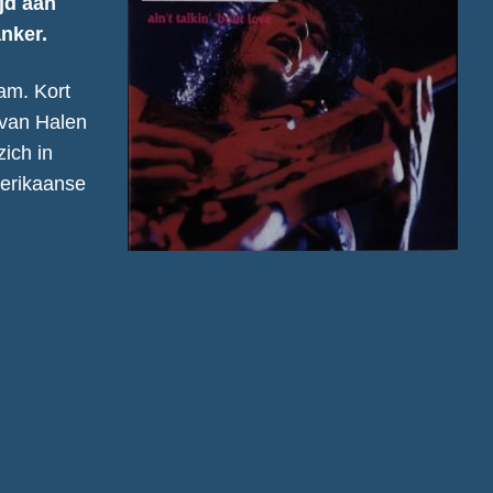
ijd aan
anker.
am. Kort
 van Halen
ich in
merikaanse