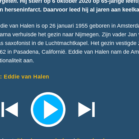
rgeten.
Hij stierf op 6 oktober 2020 op 65-jarige leeft
n herseninfarct. Daarvoor leed hij al jaren aan keelk
die van Halen is op 26 januari 1955 geboren in Amsterd
arna verhuisde het gezin naar Nijmegen. Zijn vader Jan
s saxofonist in de Luchtmachtkapel. Het gezin vestigde z
62 in Pasadena, Californië. Eddie van Halen nam de A
tionaliteit aan.
: Eddie van Halen