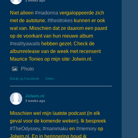
2 weeks ago
Niet alleen
#madonna
vergaloppeerde zich
met de autotune.
#thestrokes
kunnen er ook
wat van. Misschien dat ze daarom een paard
op de voorkant van hun nieuwe album
#realityawaits
hebben gezet. Check de
albumrelease van de week met recensent
Maurice Tonies op mijn site: Jolwin.nl.
Photo
Bekijk op Facebook
·
Delen
Jolwin.nl
3 weeks ago
Misschien wel mijn laatste podcast (in elk
geval voor de komende weken). Ik bespreek
#TheOdyssey
,
#mammaku
en
#memory
op
Jolwin.nl. En in herinnering houd ik