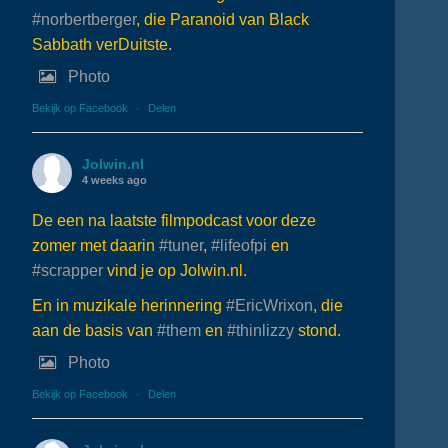
#norbertberger
, die Paranoid van Black
Sabbath verDuitste.
Photo
Bekijk op Facebook
·
Delen
Jolwin.nl
4 weeks ago
De een na laatste filmpodcast voor deze
zomer met daarin
#tuner
,
#lifeofpi
en
#scrapper
vind je op Jolwin.nl.
En in muzikale herinnering
#EricWrixon
, die
aan de basis van
#them
en
#thinlizzy
stond.
Photo
Bekijk op Facebook
·
Delen