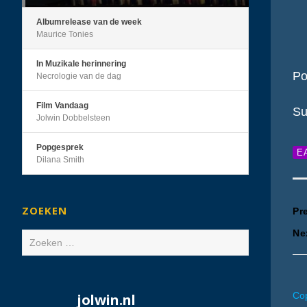
Albumrelease van de week
Maurice Tonies
In Muzikale herinnering
Po
Necrologie van de dag
Film Vandaag
Su
Jolwin Dobbelsteen
Popgesprek
E
Dilana Smith
B
ZOEKEN
Pr
Ne
Zoeken
n
naar:
Cop
jolwin.nl