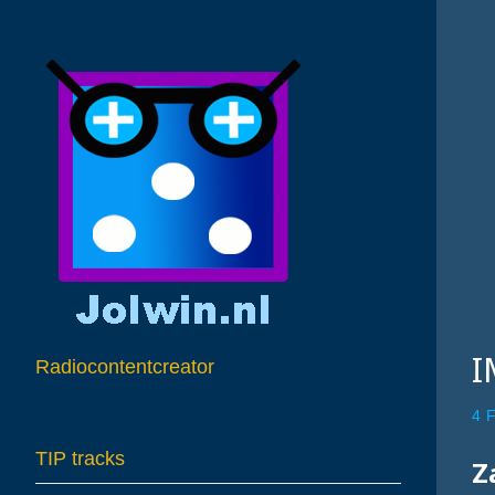
I
Radiocontentcreator
4 
TIP tracks
Z