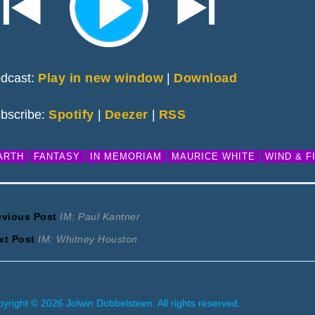
dcast:
Play in new window
|
Download
bscribe:
Spotify
|
Deezer
|
RSS
ARTH
FANTASY
IN MEMORIAM
MAURICE WHITE
WIND & F
ericht
Previous
evious Post
IM: Paul Kantner
Next
post:
xt Post
IM: Whitney Houston
avigatie
post:
yright © 2026 Jolwin Dobbelsteen. All rights reserved.