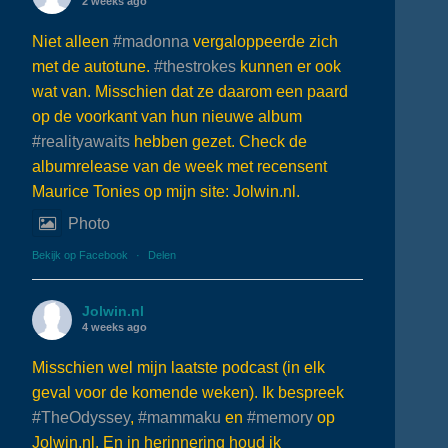
2 weeks ago
Niet alleen
#madonna
vergaloppeerde zich
met de autotune.
#thestrokes
kunnen er ook
wat van. Misschien dat ze daarom een paard
op de voorkant van hun nieuwe album
#realityawaits
hebben gezet. Check de
albumrelease van de week met recensent
Maurice Tonies op mijn site: Jolwin.nl.
Photo
Bekijk op Facebook
·
Delen
Jolwin.nl
4 weeks ago
Misschien wel mijn laatste podcast (in elk
geval voor de komende weken). Ik bespreek
#TheOdyssey
,
#mammaku
en
#memory
op
Jolwin.nl. En in herinnering houd ik