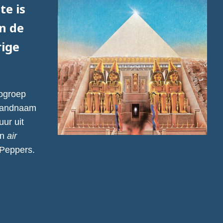
te is
in de
rige
cogroep
 bandnaam
uur uit
an
air
 Peppers.