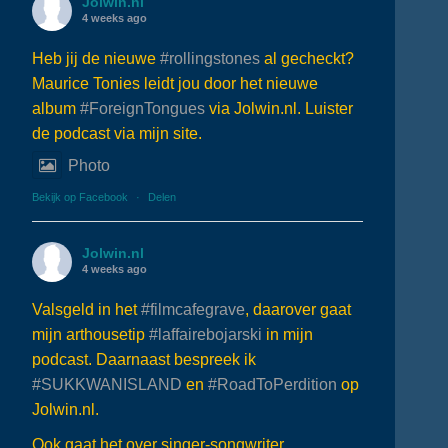
Jolwin.nl
4 weeks ago
Heb jij de nieuwe
#rollingstones
al gecheckt?
Maurice Tonies leidt jou door het nieuwe
album
#ForeignTongues
via Jolwin.nl. Luister
de podcast via mijn site.
Photo
Bekijk op Facebook
·
Delen
Jolwin.nl
4 weeks ago
Valsgeld in het
#filmcafegrave
, daarover gaat
mijn arthousetip
#laffairebojarski
in mijn
podcast. Daarnaast bespreek ik
#SUKKWANISLAND
en
#RoadToPerdition
op
Jolwin.nl.
Ook gaat het over singer-songwriter