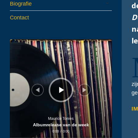
expand
d
Biografie
child
menu
D
Contact
n
le
Audiospeler
zi
ge
IM
Maurice Tonies
Albumrelease van de week
0:00
/
0:00